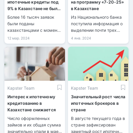
ипотечные кредиты под
на программу «7-20-25»
9% в Казахстане не были
в Казахстане
приняты
Более 16 тысяч заявок
Из Национального банка
были поданы
поступила информация о
казахстанцами с момента
выделении почти трех
запуска ипотечной
триллионов тенге на
12 мар. 2024
4 янв. 2024
программы «Отау»,
реализацию программы
однако значительная
ипотечного кредитования
часть заявителей
«7-20-25».
получила отрицательный
ответ.
Kapster Team
Kapster Team
Интерес к ипотечному
Значительный рост числа
кредитованию в
ипотечных брокеров в
Казахстане снижается
стране
Число оформленных
В августе текущего года в
займов и их общая сумма
стране зафиксирован
значительно упали в мае
заметный рост ипотечных