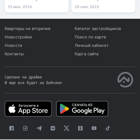
2024 года
кредитов. Данные,
25 июн. 2024
29 сент. 2023
предоставленные
Первым кредитным бюро,
показывают увеличение
Квартиры на вторичке
Каталог застройщиков
суммы кредита на 27% за
Новостройки
Поиск по карте
месяц.
Новости
Личный кабинет
Контакты
Карта сайта
Сделано на драйве
И еще все будет на Бейсике
|