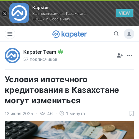
Kapster
VIEW
Вся недвижимость Казахстана
FREE - In Google Play
Kapster Team
57 подписчиков
Условия ипотечного
кредитования в Казахстане
могут измениться
12 июля 2025
46
1 минута