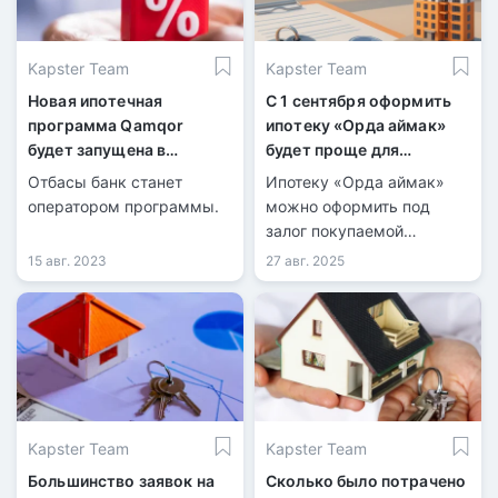
Kapster Team
Kapster Team
Новая ипотечная
С 1 сентября оформить
программа Qamqor
ипотеку «Орда аймак»
будет запущена в
будет проще для
Шымкенте
казахстанцев
Отбасы банк станет
Ипотеку «Орда аймак»
оператором программы.
можно оформить под
залог покупаемой
строящейся квартиры —
15 авг. 2023
27 авг. 2025
без дополнительного
имущества.
Kapster Team
Kapster Team
Большинство заявок на
Сколько было потрачено