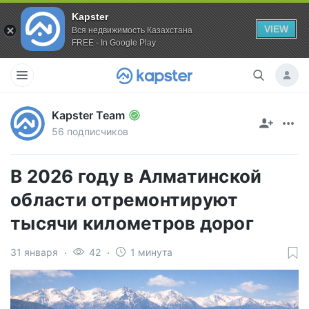
Kapster
VIEW
Вся недвижимость Казахстана
FREE - In Google Play
Kapster Team
56 подписчиков
В 2026 году в Алматинской
области отремонтируют
тысячи километров дорог
31 января
42
1 минута