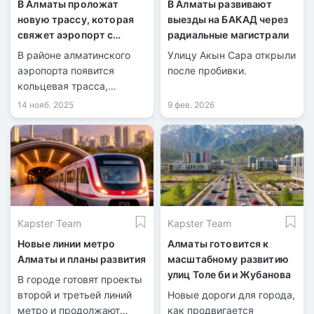
В Алматы проложат
В Алматы развивают
новую трассу, которая
выезды на БАКАД через
свяжет аэропорт с
радиальные магистрали
БАКАД
В районе алматинского
Улицу Акын Сара открыли
аэропорта появится
после пробивки.
кольцевая трасса,
соединяющая его с
14 нояб. 2025
9 фев. 2026
БАКАД.
Kapster Team
Kapster Team
Новые линии метро
Алматы готовится к
Алматы и планы развития
масштабному развитию
улиц Толе би и Жубанова
В городе готовят проекты
второй и третьей линий
Новые дороги для города,
метро и продолжают
как продвигается