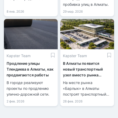
продление.
пробивка улиц в Алматы.
8 янв. 2026
29 мар. 2026
Kapster Team
Kapster Team
Продление улицы
В Алматы появится
Тлендиева в Алматы, как
новый транспортный
продвигаются работы
узел вместо рынка
«Барлык»
В городе реализуют
На месте рынка
проекты по продлению
«Барлык» в Алматы
улично-дорожной сети.
построят транспортный
узел.
2 фев. 2026
28 фев. 2026