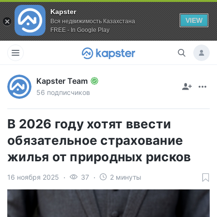
Kapster
VIEW
Вся недвижимость Казахстана
FREE - In Google Play
Kapster Team
56 подписчиков
В 2026 году хотят ввести
обязательное страхование
жилья от природных рисков
16 ноября 2025
37
2 минуты