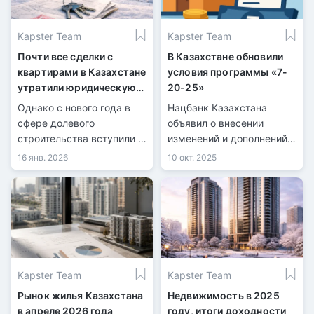
Kapster Team
Kapster Team
Почти все сделки с
В Казахстане обновили
квартирами в Казахстане
условия программы «7-
утратили юридическую
20-25»
силу
Однако с нового года в
Нацбанк Казахстана
сфере долевого
объявил о внесении
строительства вступили в
изменений и дополнений в
силу новые требования.
постановление по
16 янв. 2026
10 окт. 2025
программе ипотечного
кредитования «7-20-25».
Kapster Team
Kapster Team
Рынок жилья Казахстана
Недвижимость в 2025
в апреле 2026 года
году, итоги доходности