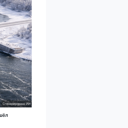
Сгенерировано ИИ
шёл