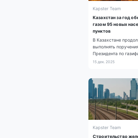
Kapster Team
Казахстан за год об
газом 95 новых нас
пунктов
В Казахстане продо
выполнять поручени
Президента по газиф
15 дек. 2025
Kapster Team
Строительство жел