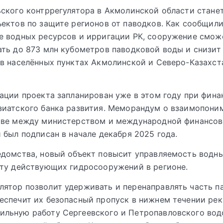
ского контррегулятора в Акмолинской области стане
ектов по защите регионов от паводков. Как сообщили
е водных ресурсов и ирригации РК, сооружение смож
ть до 873 млн кубометров паводковой воды и снизит
в населённых пунктах Акмолинской и Северо-Казахст
ации проекта запланирован уже в этом году при фина
иатского банка развития. Меморандум о взаимопони
тве между министерством и международной финансо
 был подписан в начале декабря 2025 года.
домства, новый объект повысит управляемость водны
ту действующих гидросооружений в регионе.
лятор позволит удерживать и перенаправлять часть 
беспечит их безопасный пропуск в нижнем течении рек
бильную работу Сергеевского и Петропавловского во