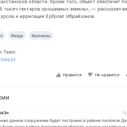
ахстанской области. Кроме того, объект обеспечит п
5 тысяч гектаров орошаемых земель», — рассказал в
урсов и ирригации Ерболат Ибрайханов.
во
#вода
#регионы
er Team
s.baq.kz
Нравится
Не нравится
рии
ok3n
12
 знаю данное сооружение будет построено в районе посёлков Дв
у Есильского района Акмолинской области, данные населённые