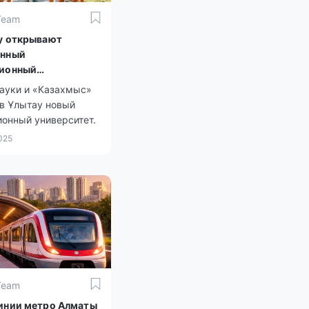
Team
у открывают
енный
ционный
итет
ауки и «Казахмыс»
 в Ұлытау новый
ионный университет.
025
Team
инии метро Алматы