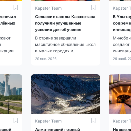
Kapster Team
Kapster 
еспечил
Сельские школы Казахстана
В Ұлыта
елённых
получили улучшенные
соврем
условия для обучения
иннова
универс
лжают
В стране завершили
Минобрн
я
масштабное обновление школ
создают
икации.
в малых городах и
инновац
райцентрах.
29 янв. 2026
26 нояб. 2
Kapster Team
Kapster 
езной
Алматинский горный
Новые л