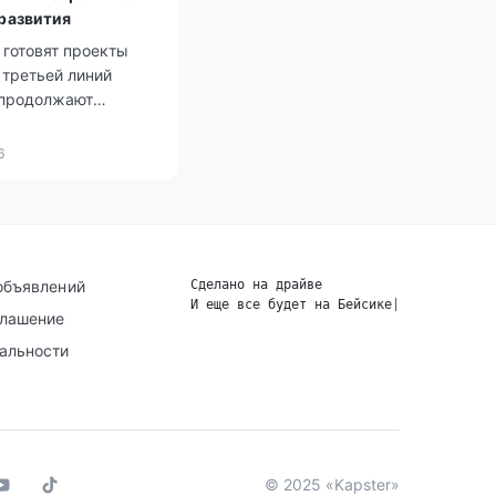
 развития
 готовят проекты
 третьей линий
 продолжают
ие.
6
объявлений
Сделано на драйве
И еще все будет на Бейсике
|
глашение
альности
© 2025 «Kapster»