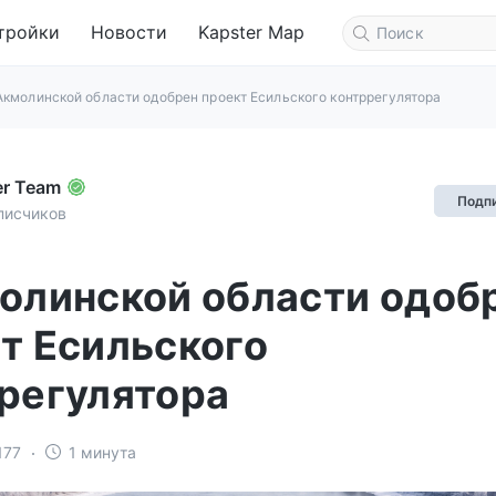
тройки
Новости
Kapster Map
Акмолинской области одобрен проект Есильского контррегулятора
er Team
Подп
писчиков
олинской области одоб
т Есильского
регулятора
177
1 минута