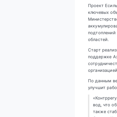
Проект Есиль
ключевых объ
Министерств
аккумулирова
подтоплений 
областей.
Старт реализ
поддержке Аз
сотрудничес
организацией
По данным ве
улучшит рабо
«Контррегу
вод, что о
также ста