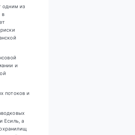
т одним из
 в
ет
 риски
анской
нсовой
мании и
вой
х потоков и
паводковых
и Есиль, а
дохранилищ