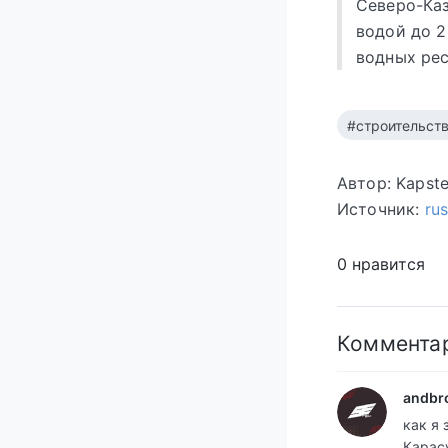
Северо-Каз
водой до 2
водных рес
#строительст
Автор: Kapst
Источник:
ru
0 нравится
Коммента
andbr
как я
Карас