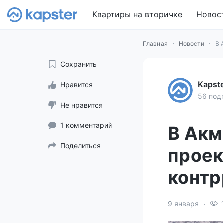
Квартиры на вторичке
Новос
Главная
Новости
В 
Сохранить
Kapst
Нравится
56 под
Не нравится
1 комментарий
В Акм
Поделиться
проек
контр
9 января