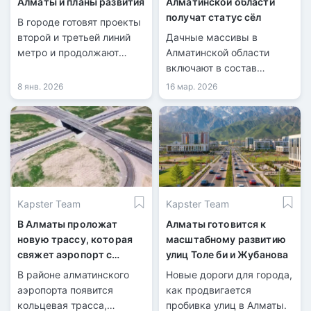
Алматы и планы развития
Алматинской области
получат статус сёл
В городе готовят проекты
второй и третьей линий
Дачные массивы в
метро и продолжают
Алматинской области
продление.
включают в состав
населённых пунктов.
8 янв. 2026
16 мар. 2026
Kapster Team
Kapster Team
В Алматы проложат
Алматы готовится к
новую трассу, которая
масштабному развитию
свяжет аэропорт с
улиц Толе би и Жубанова
БАКАД
В районе алматинского
Новые дороги для города,
аэропорта появится
как продвигается
кольцевая трасса,
пробивка улиц в Алматы.