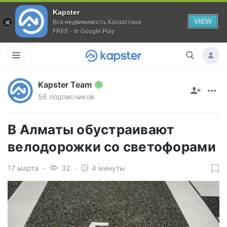
Kapster
VIEW
Вся недвижимость Казахстана
FREE - In Google Play
Kapster Team
56 подписчиков
В Алматы обустраивают
велодорожки со светофорами
17 марта
32
4 минуты