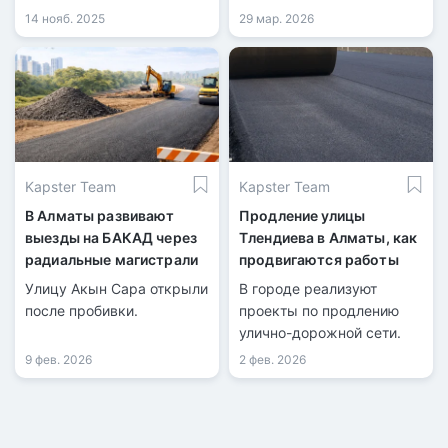
соединяющая его с
14 нояб. 2025
29 мар. 2026
БАКАД.
Kapster Team
Kapster Team
В Алматы развивают
Продление улицы
выезды на БАКАД через
Тлендиева в Алматы, как
радиальные магистрали
продвигаются работы
Улицу Акын Сара открыли
В городе реализуют
после пробивки.
проекты по продлению
улично-дорожной сети.
9 фев. 2026
2 фев. 2026