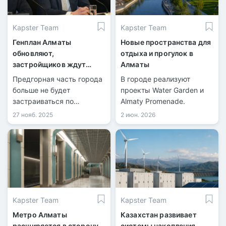
Kapster Team
Kapster Team
Генплан Алматы
Новые пространства для
обновляют,
отдыха и прогулок в
застройщиков ждут
Алматы
новые ограничения
Предгорная часть города
В городе реализуют
больше не будет
проекты Water Garden и
застраиваться по
Almaty Promenade.
прежним нормам.
27 нояб. 2025
2 июн. 2026
Kapster Team
Kapster Team
Метро Алматы
Казахстан развивает
расширяется в сторону
системы накопления