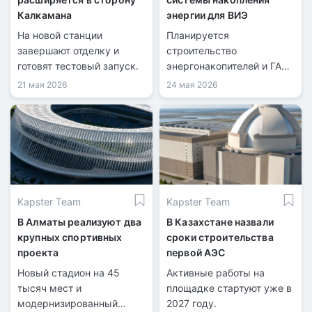
Калкамана
энергии для ВИЭ
На новой станции
Планируется
завершают отделку и
строительство
готовят тестовый запуск.
энергонакопителей и ГАЭС
общей мощностью 1,6 ГВт.
21 мая 2026
24 мая 2026
Kapster Team
Kapster Team
В Алматы реализуют два
В Казахстане назвали
крупных спортивных
сроки строительства
проекта
первой АЭС
Новый стадион на 45
Активные работы на
тысяч мест и
площадке стартуют уже в
модернизированный
2027 году.