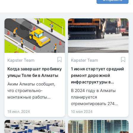
Kapster Team
Kapster Team
Когда завершат пробивку
1 июня стартует средний
улицы Толе би в Алматы
ремонт дорожной
инфраструктуры в
Аким Алматы сообщил,
Алматы
что строительно-
В 2024 году в Алматы
монтажные работы
планируется
завершат к концу 2025
отремонтировать 274
года.
улицы на 250 км.
18 июл. 2024
10 мая 2024