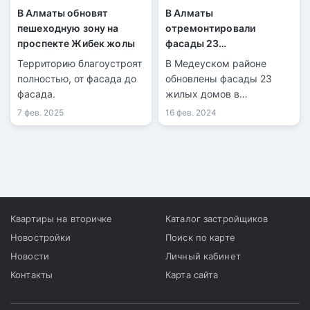
В Алматы обновят
В Алматы
пешеходную зону на
отремонтировали
проспекте Жибек жолы
фасады 23
многоквартирных домов
Территорию благоустроят
В Медеуском районе
полностью, от фасада до
обновлены фасады 23
фасада.
жилых домов в
микрорайонах
7 фев. 2025
16 фев. 2024
«Самал-3», «Думан-2», а
также по проспектам
Достык и Абая. Об этом
сообщили в акимате
Медеуского района.
Квартиры на вторичке
Каталог застройщиков
Новостройки
Поиск по карте
Новости
Личный кабинет
Контакты
Карта сайта