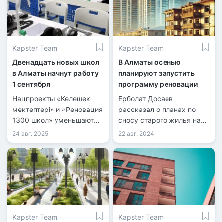
Kapster Team
Kapster Team
Двенадцать новых школ
В Алматы осенью
в Алматы начнут работу
планируют запустить
1 сентября
программу реновации
Нацпроекты «Келешек
Ерболат Досаев
мектептері» и «Реновация
рассказал о планах по
1300 школ» уменьшают
сносу старого жилья на
дефицит мест и
встрече с жителями
24 авг. 2025
22 авг. 2024
обновляют школьную
Медеуского района.
инфраструктуру Алматы.
Kapster Team
Kapster Team