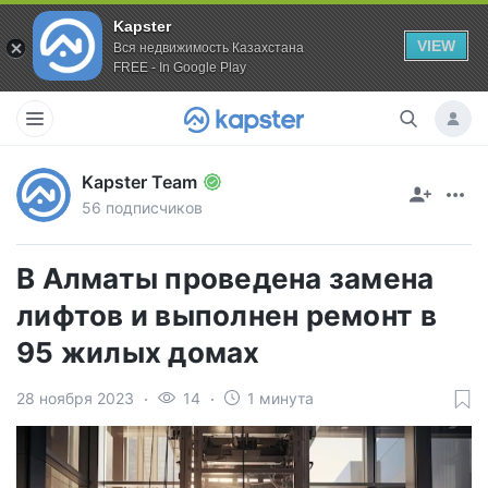
Kapster
VIEW
Вся недвижимость Казахстана
FREE - In Google Play
Kapster Team
56 подписчиков
В Алматы проведена замена
лифтов и выполнен ремонт в
95 жилых домах
28 ноября 2023
14
1 минута