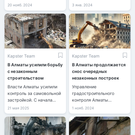
районе для строительства
против застройщиков и
20 нояб. 2024
3 янв. 2024
конгресс-холла на пр.
подрядчиков по поводу
Аль-Фараби.
нарушений строительных
норм. Из них 86 исков
содержат требования о
полном или частичном
сносе сооружений.
Kapster Team
Kapster Team
В Алматы усилили борьбу
В Алматы продолжается
с незаконным
снос очередных
строительством
незаконных построек
Власти Алматы усилили
Управление
контроль за самовольной
градостроительного
застройкой. С начала
контроля Алматы
2022 года снесено почти
продолжает снос
21 мая 2025
1 нояб. 2024
90 объектов,
незаконных построек,
построенных без
возведённых с
разрешений. Особое
нарушениями. Очередная
внимание — горным
проверка выявила