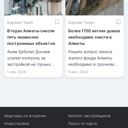
районам, где нарушения
нарушения в
особенно опасны с точки
строительстве объектов.
зрения
Kapster Team
Kapster Team
сейсмобезопасности.
В горах Алматы снесли
Более 1700 ветхих домов
пять незаконно
необходимо снести в
построенных объектов
Алматы
Аким Ерболат Досаев
Решить вопрос износа
усилил контроль за
жилого фонда Алматы
застройкой на горных
необходимо в срочном
склонах и в предгорье
порядке. Реновация
1 апр. 2024
5 июл. 2022
города Алматы.
ветхого жилья включена в
проект плана развития
города до 2025 года и
среднесрочных
перспектив до 2030 года.
Об этом рассказал аким
города Ерболат Досаев.
Квартиры на вторичке
Каталог застройщиков
Новостройки
Поиск по карте