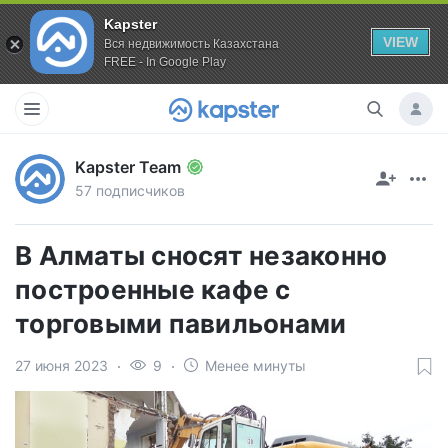
Kapster
VIEW
Вся недвижимость Казахстана
FREE - In Google Play
Kapster Team
57 подписчиков
В Алматы сносят незаконно
построенные кафе с
торговыми павильонами
27 июня 2023
9
Менее минуты