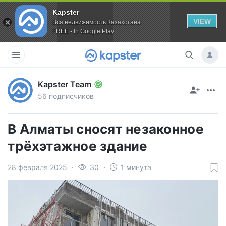
Kapster
VIEW
Вся недвижимость Казахстана
FREE - In Google Play
Kapster Team
56 подписчиков
В Алматы сносят незаконное
трёхэтажное здание
28 февраля 2025
30
1 минута