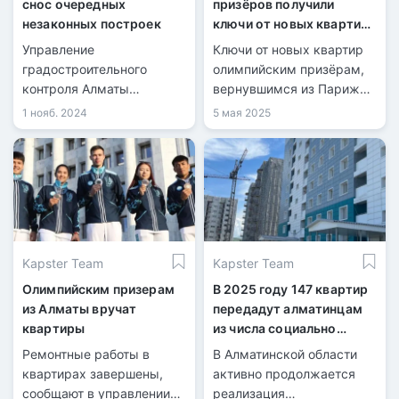
снос очередных
призёров получили
незаконных построек
ключи от новых квартир
в Алматы
Управление
Ключи от новых квартир
градостроительного
олимпийским призёрам,
контроля Алматы
вернувшимся из Парижа,
продолжает снос
вручил заместитель
1 нояб. 2024
5 мая 2025
незаконных построек,
акима Алматы Бейбут
возведённых с
Шаханов.
нарушениями. Очередная
проверка выявила
нарушения в
строительстве объектов.
Kapster Team
Kapster Team
Олимпийским призерам
В 2025 году 147 квартир
из Алматы вручат
передадут алматинцам
квартиры
из числа социально
уязвимых категорий
Ремонтные работы в
В Алматинской области
квартирах завершены,
активно продолжается
сообщают в управлении
реализация