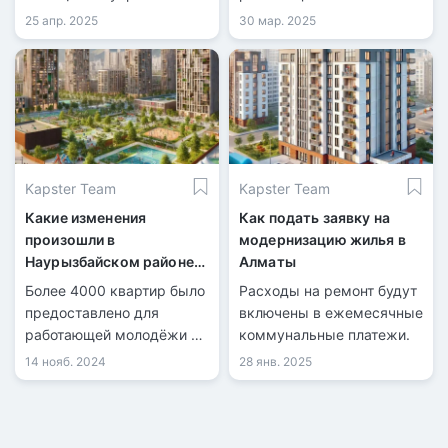
спорта города.
государственных
25 апр. 2025
30 мар. 2025
программ по
обеспечению жильём. За
последние годы тысячи
семей стали
обладателями
собственных квартир, а
финансирование
Kapster Team
Kapster Team
строительства и
приобретения жилья
Какие изменения
Как подать заявку на
заметно увеличилось.
произошли в
модернизацию жилья в
Наурызбайском районе
Алматы
Алматы в 2024 году
Более 4000 квартир было
Расходы на ремонт будут
предоставлено для
включены в ежемесячные
работающей молодёжи и
коммунальные платежи.
социально уязвимых
14 нояб. 2024
28 янв. 2025
категорий населения.