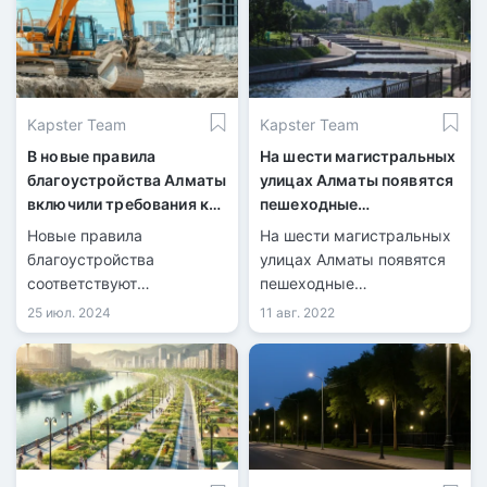
Kapster Team
Kapster Team
В новые правила
На шести магистральных
благоустройства Алматы
улицах Алматы появятся
включили требования к
пешеходные
стройплощадкам
пространства
Новые правила
На шести магистральных
благоустройства
улицах Алматы появятся
соответствуют
пешеходные
потребностям города и
пространства, сообщил на
25 июл. 2024
11 авг. 2022
реализуют идеи
встрече с жителями
республиканской акции
Ауэзовского района
«Таза Қазақстан».
города глава мегаполиса
Ерболат Досаев. Также он
рассказал о планах по
благоустройству
общественных