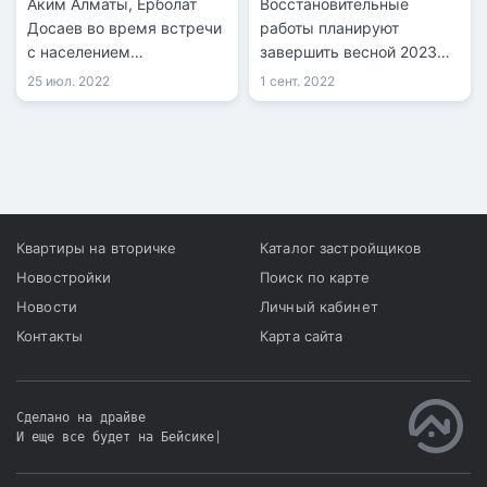
Аким Алматы, Ерболат
Восстановительные
Досаев во время встречи
работы планируют
с населением
завершить весной 2023
Алмалинского района
года.
25 июл. 2022
1 сент. 2022
рассказал, что будет на
месте трамвайного депо в
Алматы
Квартиры на вторичке
Каталог застройщиков
Новостройки
Поиск по карте
Новости
Личный кабинет
Контакты
Карта сайта
Сделано на драйве
И еще все будет на Бейсике
|