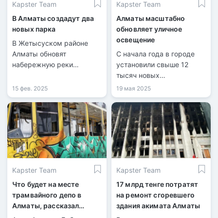
Kapster Team
Kapster Team
пространств в районе.
В Алматы создадут два
Алматы масштабно
новых парка
обновляет уличное
освещение
В Жетысуском районе
Алматы обновят
С начала года в городе
набережную реки
установили свыше 12
Есентай.
тысяч новых
светильников. Работы
15 фев. 2025
19 мая 2025
продолжаются в парках,
на тротуарах и ключевых
улицах — всё ради
безопасности и комфорта
горожан.
Kapster Team
Kapster Team
Что будет на месте
17 млрд тенге потратят
трамвайного депо в
на ремонт сгоревшего
Алматы, рассказал
здания акимата Алматы
Досаев