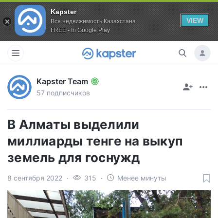
Kapster
VIEW
Вся недвижимость Казахстана
FREE - In Google Play
Kapster Team
57 подписчиков
В Алматы выделили
миллиарды тенге на выкуп
земель для госнужд
8 сентября 2022
315
Менее минуты