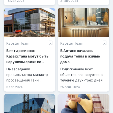
18 мая 2023
21 авг. 2024
строительство
комфортных школ в
Казахстане.
Kapster Team
Kapster Team
В пяти регионах
В Астане началась
Казахстана могут быть
подача тепла в жилые
нарушены сроки по
дома
восстановлению школ
На заседании
Подключение всех
после паводков
правительства министр
объектов планируется в
просвещения Гани
течение двух-трёх дней.
Бейсембаев сообщил о
6 авг. 2024
25 сент. 2024
работе по
восстановлению школ и
детских садов после
паводков.