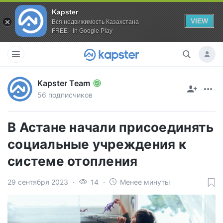
Kapster
VIEW
Вся недвижимость Казахстана
FREE - In Google Play
Kapster Team
56 подписчиков
В Астане начали присоединять
социальные учреждения к
системе отопления
29 сентября 2023
14
Менее минуты