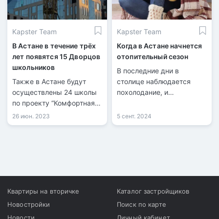
Kapster Team
Kapster Team
В Астане в течение трёх
Когда в Астане начнется
лет появятся 15 Дворцов
отопительный сезон
школьников
В последние дни в
Также в Астане будут
столице наблюдается
осуществлены 24 школы
похолодание, и
по проекту “Комфортная
температура ночью
школа”.
опускается до 5-7
26 июн. 2023
5 сент. 2024
градусов.
Квартиры на вторичке
Каталог застройщиков
Новостройки
Поиск по карте
Новости
Личный кабинет