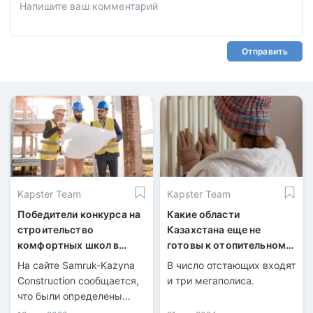
Отправить
Kapster Team
Kapster Team
Победители конкурса на
Какие области
строительство
Казахстана еще не
комфортных школ в
готовы к отопительному
Казахстане
сезону?
На сайте Samruk-Kazyna
В число отстающих входят
Construction сообщается,
и три мегаполиса.
что были определены
победители конкурса на