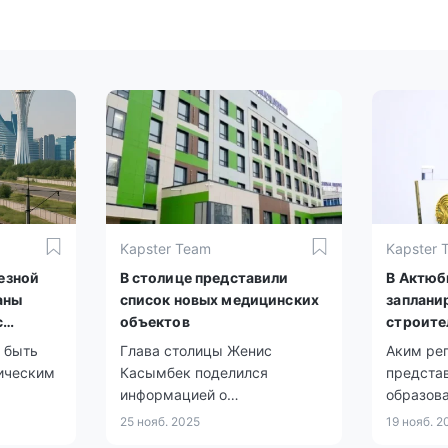
Kapster Team
Kapster 
езной
В столице представили
В Актюб
аны
список новых медицинских
заплани
с
объектов
строите
школ
 быть
Глава столицы Женис
Аким ре
ическим
Касымбек поделился
предста
информацией о
образова
строительстве медицинских
здравоо
25 нояб. 2025
19 нояб. 2
учреждений.