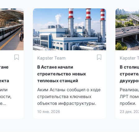
Kapster Team
Kapster 
тане
В Астане начали
В столи
строительство новых
строите
екта
тепловых станций
двухуро
или
Аким Астаны сообщил о ходе
Реализац
ости,
строительства ключевых
ЛРТ пом
е
объектов инфраструктуры.
пробки.
10 янв. 2026
23 дек. 20