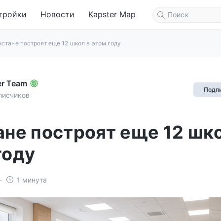
тройки
Новости
Kapster Map
Астане построят еще 12 школ в этом году
er Team
Подп
писчиков
ане построят еще 12 шко
году
1 минута