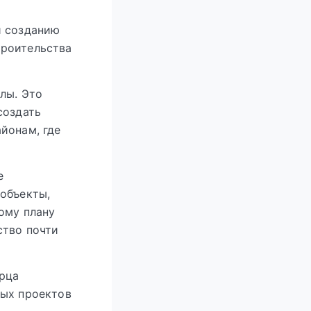
и созданию
троительства
лы. Это
создать
йонам, где
е
 объекты,
ому плану
ство почти
орца
ных проектов