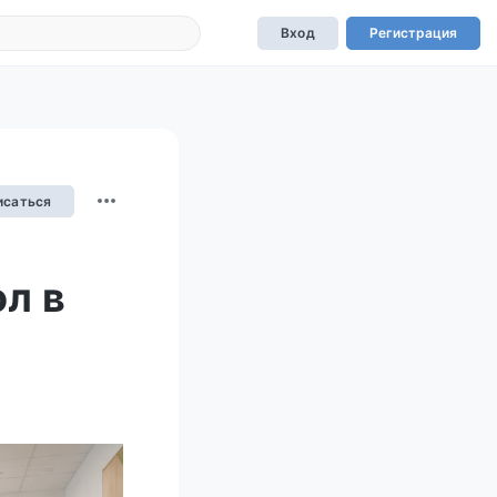
Вход
Регистрация
исаться
л в