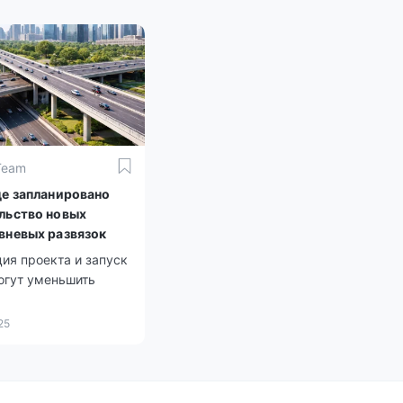
Team
це запланировано
льство новых
вневых развязок
ия проекта и запуск
огут уменьшить
25