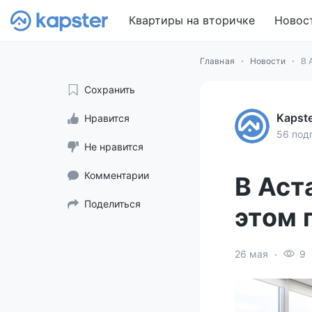
Квартиры на вторичке
Новос
Главная
Новости
В 
Сохранить
Kapst
Нравится
56 под
Не нравится
Комментарии
В Аст
Поделиться
этом 
26 мая
9