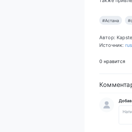
также привле
#Астана
#
Автор: Kapst
Источник:
ru
0 нравится
Коммента
Добав