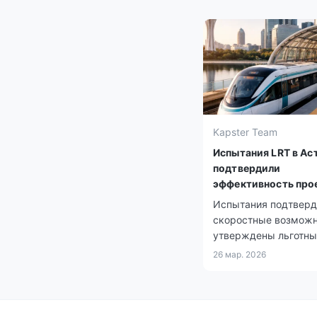
Kapster Team
Испытания LRT в Ас
подтвердили
эффективность про
Испытания подтверд
скоростные возможн
утверждены льготны
условия.
26 мар. 2026