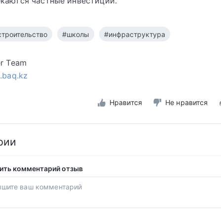
каются частные инвестиции.
строительство
#школы
#инфраструктура
er Team
s.baq.kz
Нравится
Не нравится
рии
ить комментарий отзыв