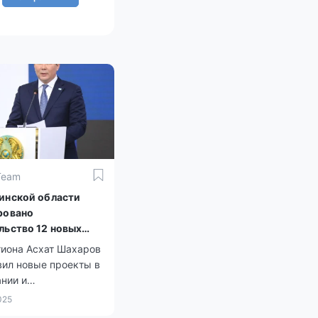
Team
инской области
ровано
льство 12 новых
гиона Асхат Шахаров
вил новые проекты в
нии и
хранении.
025