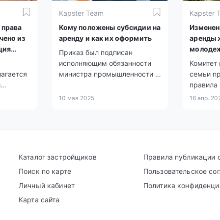
Kapster Team
Kapster 
 права
Кому положены субсидии на
Изменен
чено из
аренду и как их оформить
аренды 
ция
молодеж
Приказ был подписан
 проект
исполняющим обязанности
Комитет
лагается
министра промышленности и
семьи п
и
строительства 30 апреля
правила
ки.
2025 года.
молодёж
10 мая 2025
18 апр. 20
Министе
и общест
в 2019 г
Каталог застройщиков
Правила публикации 
Поиск по карте
Пользовательское со
Личный кабинет
Политика конфиденци
Карта сайта