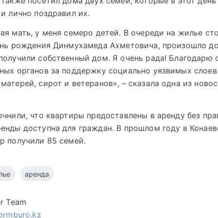
 также посетил дома двух семей, которые в этот день
 и лично поздравил их.
ая мать, у меня семеро детей. В очереди на жилье сто
день рождения Динмухамеда Ахметовича, произошло д
получили собственный дом. Я очень рада! Благодарю 
ных органов за поддержку социально уязвимых слоев
матерей, сирот и ветеранов», – сказала одна из ново
очнили, что квартиры предоставлены в аренду без пра
енды доступна для граждан. В прошлом году в Конаев
р получили 85 семей.
лье
аренда
er Team
formburo.kz