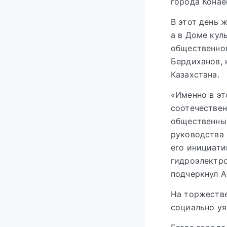
города Конае
В этот день 
а в Доме кул
общественног
Бердиханов, 
Казахстана.
«Именно в эт
соотечествен
общественный
руководства 
его инициати
гидроэлектро
подчеркнул А
На торжестве
социально уя