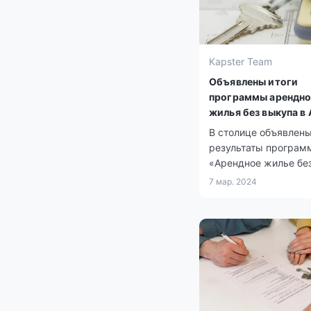
Kapster Team
Объявлены итоги
программы арендно
жилья без выкупа в
В столице объявлен
результаты програм
«Арендное жилье бе
выкупа» для многод
7 мар. 2024
семей, детей-сирот и
остался без попечен
родителей, а также 
социально уязвимых
населения.