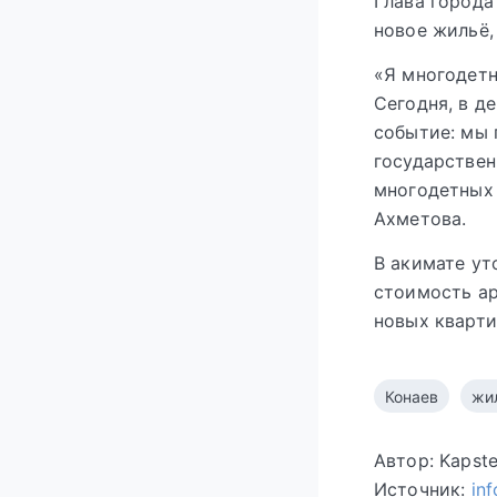
Глава города
новое жильё,
«Я многодетн
Сегодня, в 
событие: мы 
государствен
многодетных 
Ахметова.
В акимате ут
стоимость ар
новых кварти
Конаев
жи
Автор: Kapst
Источник:
in