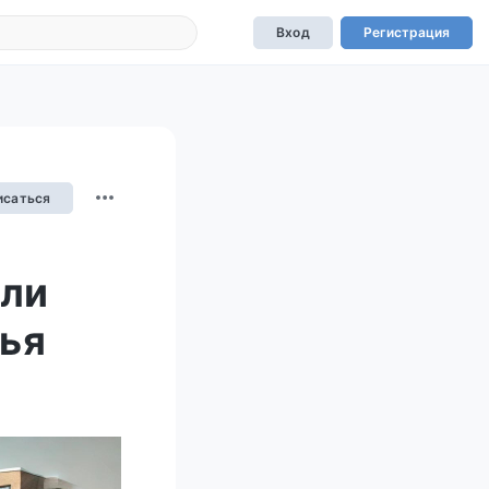
Вход
Регистрация
исаться
али
ья