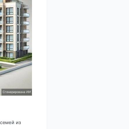
Сгенерирована ИИ
 семей из