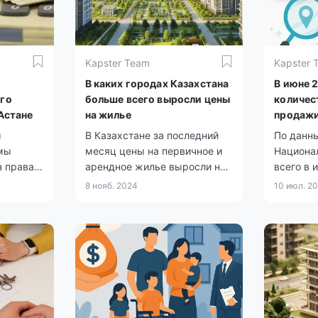
Kapster Team
Kapster 
В каких городах Казахстана
В июне 
го
больше всего выросли цены
количес
 Астане
на жилье
продаж
недвижи
ы
В Казахстане за последний
По данн
на 6%
мы
месяц цены на первичное и
Национа
з права
арендное жилье выросли на
всего в 
етных
0,6%, тогда как стоимость
зарегис
8 нояб. 2024
10 июл. 2
 тех, кто
«вторички» снизилась на
купли-п
ия
0,4%.
составил
для
058 по 
 групп
домам и 
квартир
многокв