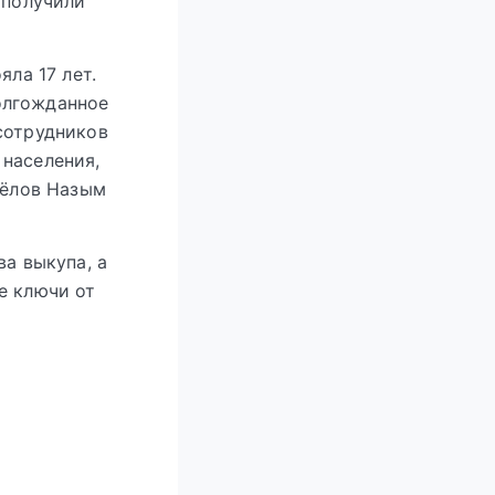
 получили
яла 17 лет.
олгожданное
сотрудников
 населения,
сёлов Назым
ва выкупа, а
е ключи от