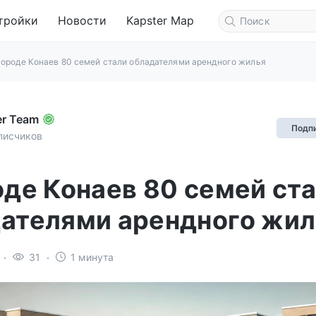
тройки
Новости
Kapster Map
городе Конаев 80 семей стали обладателями арендного жилья
er Team
Подп
писчиков
оде Конаев 80 семей ст
ателями арендного жил
31
1 минута