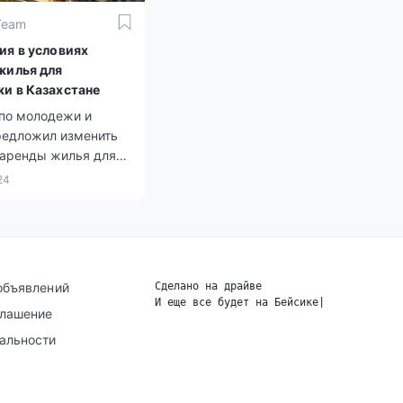
Team
ия в условиях
жилья для
и в Казахстане
 по молодежи и
редложил изменить
 аренды жилья для
и, утвержденные
24
рством информации
венного развития РК
оду.
объявлений
Сделано на драйве
И еще все будет на Бейсике
|
глашение
альности