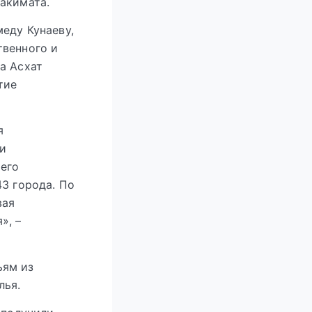
акимата.
еду Кунаеву,
твенного и
а Асхат
тие
я
 и
его
43 города. По
вая
», –
ьям из
лья.