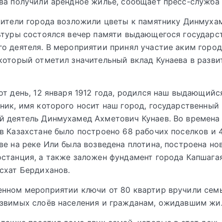
ва получили арендное жильё, сообщает пресс-служба 
жители города возложили цветы к памятнику Динмухам
ьтуры состоялся вечер памяти выдающегося государс
о деятеля. В мероприятии принял участие аким город
который отметил значительный вклад Кунаева в разви
от день, 12 января 1912 года, родился наш выдающийс
ник, имя которого носит наш город, государственный
 деятель Динмухамед Ахметович Кунаев. Во времена 
в Казахстане было построено 68 рабочих поселков и 
ве на реке Или была возведена плотина, построена но
станция, а также заложен фундамент города Капшагая
схат Бердиханов.
нном мероприятии ключи от 80 квартир вручили сем
звимых слоёв населения и гражданам, ожидавшим жи