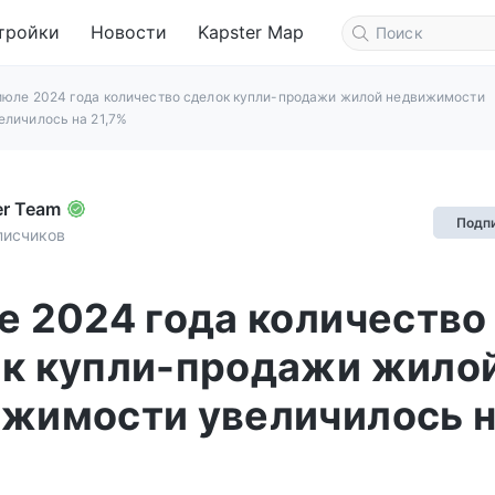
тройки
Новости
Kapster Map
июле 2024 года количество сделок купли-продажи жилой недвижимости
еличилось на 21,7%
er Team
Подп
писчиков
е 2024 года количество
к купли-продажи жило
жимости увеличилось 