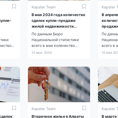
Kapster Team
Kapster 
В мае 2024 года количество
В апрел
купли-
сделок купли-продажи
количес
жилой недвижимости
продаж
ичилось
увеличилось на 21,4%
недвижи
По данным Бюро
По данн
на 18,4%
стики
Национальной статистики
Национа
чество
всего в мае количество
всего в 
 сделок
зарегистрированных сделок
зарегис
10 июн. 2024
10 мая 20
ья
купли-продажи жилья
купли-п
 них 8
составило 31 071, из них 7
составил
ным
668 по индивидуальным
830 по 
вартирам
домам и 23 403 по
домам и 
домах.
квартирам в
в много
многоквартирных домах.
Kapster Team
Kapster 
сделок
Вторичное жилье в Алматы
В марте