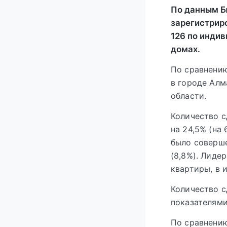
По данным Б
зарегистрир
126 по инди
домах.
По сравнению
в городе Алм
области.
Количество с
на 24,5% (на
было соверше
(8,8%). Лиде
квартиры, в 
Количество с
показателями
По сравнению