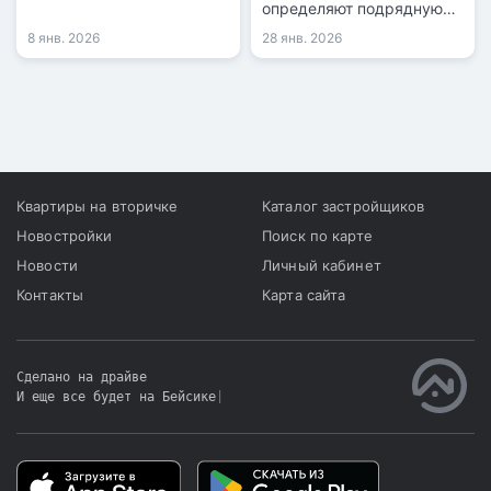
продление.
определяют подрядную
организацию для проекта.
8 янв. 2026
28 янв. 2026
Квартиры на вторичке
Каталог застройщиков
Новостройки
Поиск по карте
Новости
Личный кабинет
Контакты
Карта сайта
Сделано на драйве
И еще все будет на Бейсике
|