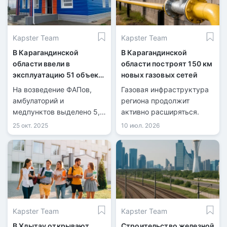
Kapster Team
Kapster Team
В Карагандинской
В Карагандинской
области ввели в
области построят 150 км
эксплуатацию 51 объект
новых газовых сетей
здравоохранения
На возведение ФАПов,
Газовая инфраструктура
амбулаторий и
региона продолжит
медпунктов выделено 5,9
активно расширяться.
млрд тенге из
25 окт. 2025
10 июл. 2026
Специального
государственного фонда.
Kapster Team
Kapster Team
В Ұлытау открывают
Строительство железной