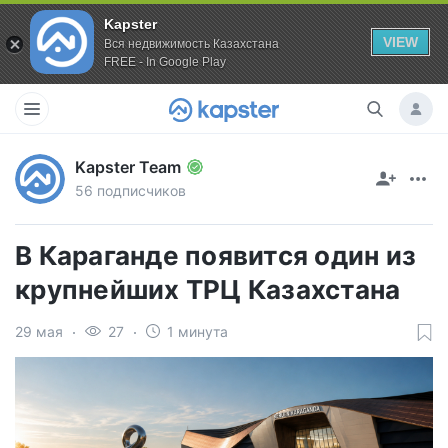
Kapster
VIEW
Вся недвижимость Казахстана
FREE - In Google Play
Kapster Team
56 подписчиков
В Караганде появится один из
крупнейших ТРЦ Казахстана
29 мая
27
1 минута