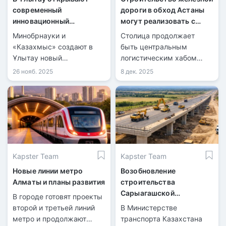
современный
дороги в обход Астаны
инновационный
могут реализовать с
университет
участием бизнеса
Минобрнауки и
Столица продолжает
«Казахмыс» создают в
быть центральным
Ұлытау новый
логистическим хабом
инновационный
Казахстана.
26 нояб. 2025
8 дек. 2025
университет.
Kapster Team
Kapster Team
Новые линии метро
Возобновление
Алматы и планы развития
строительства
Сарыагашской
В городе готовят проекты
объездной дороги
второй и третьей линий
В Министерстве
метро и продолжают
транспорта Казахстана