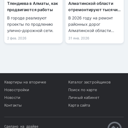
Тлендиева в Алматы, как
Алматинской области
продвигаются работы
отремонтируют тысячи
километров дорог
В городе реализуют
В 2026 году на ремонт
проекты по продлению
районных дорог
улично-дорожной сети.
Алматинской области
направят 25 млрд тенге.
2 фев. 2026
31 янв. 2026
Квартиры на вторичке
Каталог застройщиков
Новостройки
Поиск по карте
Новости
Личный кабинет
Контакты
Карта сайта
Сделано на драйве