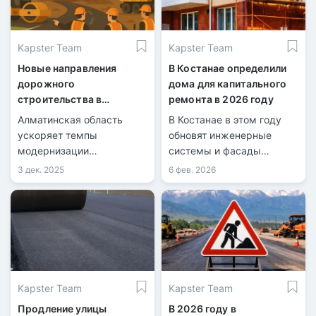
Kapster Team
Kapster Team
Новые направления
В Костанае определили
дорожного
дома для капитального
строительства в
ремонта в 2026 году
Алматинской области в
Алматинская область
В Костанае в этом году
2026 году
ускоряет темпы
обновят инженерные
модернизации
системы и фасады
автомобильных трасс.
многоквартирных домов.
3 дек. 2025
6 фев. 2026
Kapster Team
Kapster Team
Продление улицы
В 2026 году в