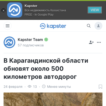
Kapster
VIEW
Вся недвижимость Казахстана
FREE - In Google Play
Kapster Team
57 подписчиков
В Карагандинской области
обновят около 500
километров автодорог
24 февраля
13
Менее минуты