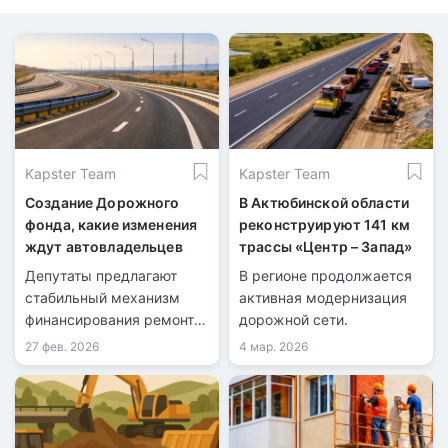
Kapster Team
Kapster Team
Создание Дорожного
В Актюбинской области
фонда, какие изменения
реконструируют 141 км
ждут автовладельцев
трассы «Центр – Запад»
Депутаты предлагают
В регионе продолжается
стабильный механизм
активная модернизация
финансирования ремонта
дорожной сети.
дорог.
27 фев. 2026
4 мар. 2026