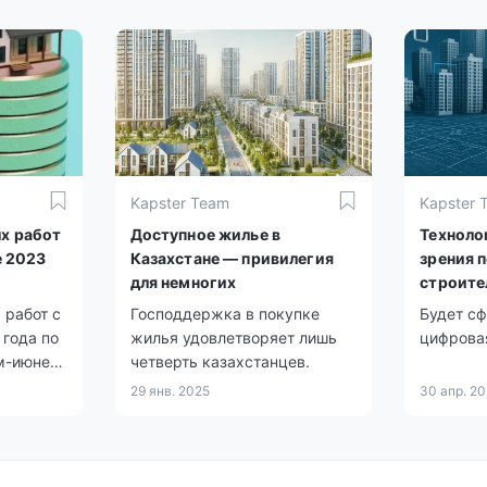
Казахстане.
Kapster Team
Kapster 
х работ
Доступное жилье в
Техноло
е 2023
Казахстане — привилегия
зрения 
для немногих
строите
 работ с
Господдержка в покупке
Будет с
 года по
жилья удовлетворяет лишь
цифровая
м-июнем
четверть казахстанцев.
я на
29 янв. 2025
30 апр. 2