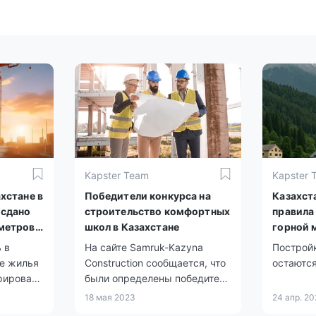
Kapster Team
Kapster 
ахстане в
Победители конкурса на
Казахст
 сдано
строительство комфортных
правила
 метров
школ в Казахстане
горной 
 в
На сайте Samruk-Kazyna
Построй
ие жилья
Construction сообщается, что
остаются
рировано
были определены победители
овек.
конкурса на строительство
18 мая 2023
24 апр. 20
комфортных школ в