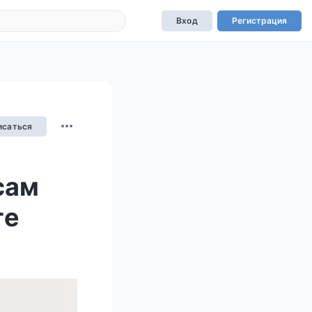
Вход
Регистрация
исаться
сам
ге