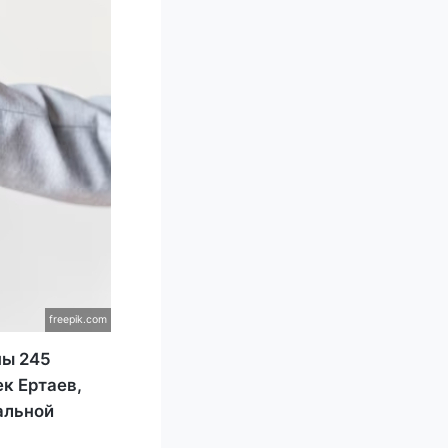
freepik.com
ны 245
к Ертаев,
альной