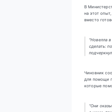
В Министерст
на этот опыт
вместо готов
"Новелла в
сделать: п
подчеркнул
Чиновник соо
для помощи п
которые помо
"Они оказ