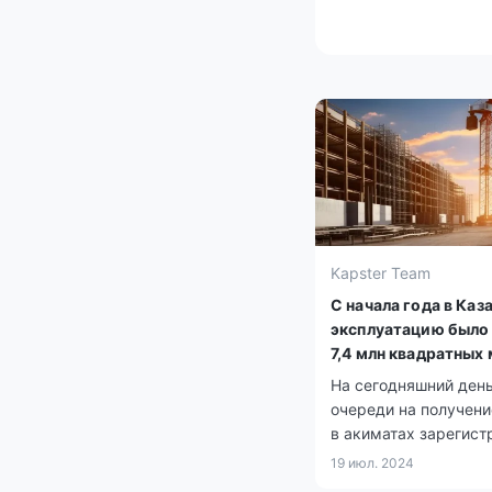
Kapster Team
С начала года в Каз
эксплуатацию было
7,4 млн квадратных
жилья
На сегодняшний день
очереди на получен
в акиматах зарегист
более 650 тысяч чел
19 июл. 2024