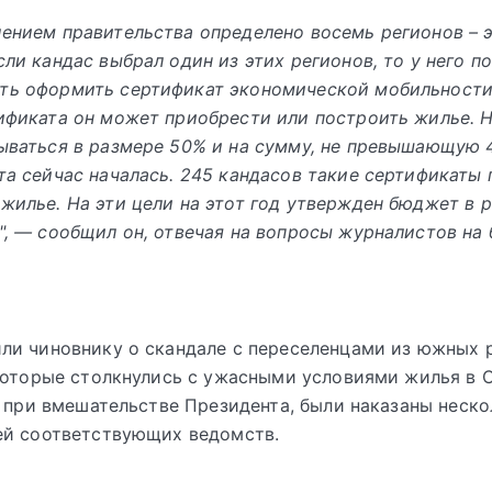
ением правительства определено восемь регионов – 
сли кандас выбрал один из этих регионов, то у него п
ть оформить сертификат экономической мобильност
ификата он может приобрести или построить жилье. 
ываться в размере 50% и на сумму, не превышающую 4
та сейчас началась. 245 кандасов такие сертификаты 
жилье. На эти цели на этот год утвержден бюджет в 
", — сообщил он, отвечая на вопросы журналистов на 
и чиновнику о скандале с переселенцами из южных 
которые столкнулись с ужасными условиями жилья в 
, при вмешательстве Президента, были наказаны неск
ей соответствующих ведомств.