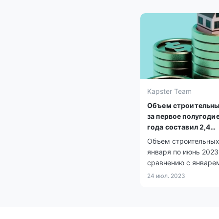
Kapster Team
Объем строительны
за первое полугоди
года составил 2,4
триллиона тенге
Объем строительных
января по июнь 2023
сравнению с январе
2022 года увеличилс
24 июл. 2023
12,3% и составил 2,4
триллиона тенге.