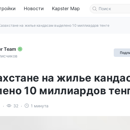
тройки
Новости
Kapster Map
Казахстане на жилье кандасам выделено 10 миллиардов тенге
er Team
Подп
писчиков
ахстане на жилье канда
ено 10 миллиардов тен
3
32
1 минута