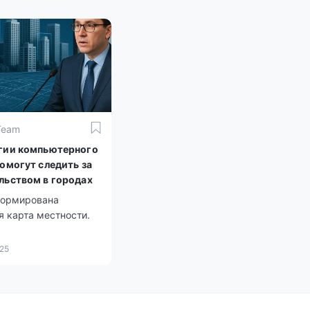
Team
гии компьютерного
помогут следить за
льством в городах
формирована
 карта местности.
025