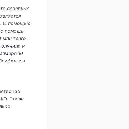
это северные
оявляется
и. С помощью
Но помощь
 млн тенге.
получили и
размере 10
брифинге в
регионов
СКО. После
олько