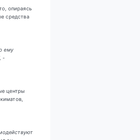
то, опираясь
ые средства
то ему
 -
ые центры
киматов,
имодействуют