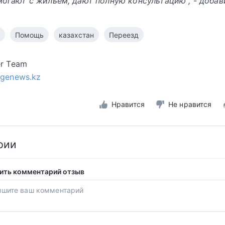
могают с жильем, дают полную консультацию", - добав
Помощь
казахстан
Переезд
er Team
igenews.kz
Нравится
Не нравится
рии
ить комментарий отзыв