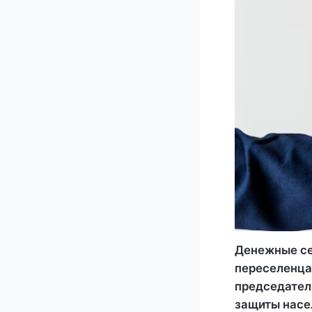
Денежные се
переселенца
председател
защиты насе