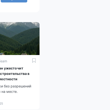
Team
ан ужесточит
 строительства в
местности
ки без разрешений
 на месте.
25