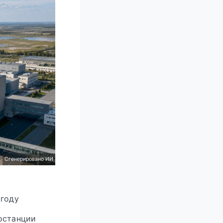
Cгенерировано ИИ
 году
ростанции