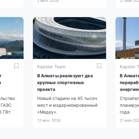
2 июн. 2026
21 мая 20
Kapster Team
Kapster 
т
В Алматы реализуют два
В Алмат
я
крупных спортивных
перераб
проекта
энерги
ельство
Новый стадион на 45 тысяч
Строите
 ГАЭС
мест и модернизированный
планирую
 ГВт.
«Медеу».
года.
12 июн. 2026
21 мая 20