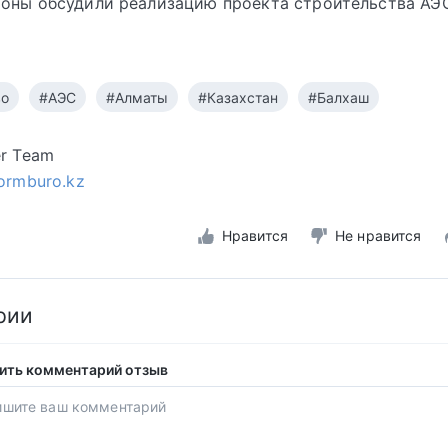
оны обсудили реализацию проекта строительства АЭ
во
#АЭС
#Алматы
#Казахстан
#Балхаш
er Team
formburo.kz
Нравится
Не нравится
рии
ить комментарий отзыв