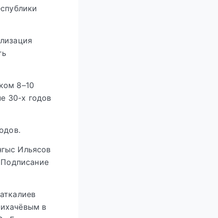
еспублики
ализация
ть
ком 8–10
е 30-х годов
одов.
нгыс Ильясов
. Подписание
Саткалиев
Лихачёвым в