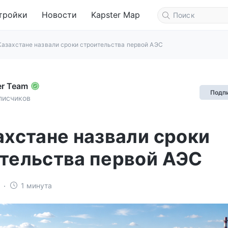
тройки
Новости
Kapster Map
Казахстане назвали сроки строительства первой АЭС
er Team
Подп
писчиков
ахстане назвали сроки
тельства первой АЭС
1 минута