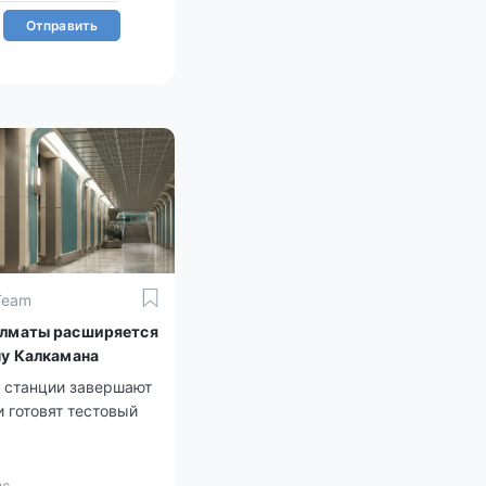
Отправить
Team
лматы расширяется
ну Калкамана
й станции завершают
и готовят тестовый