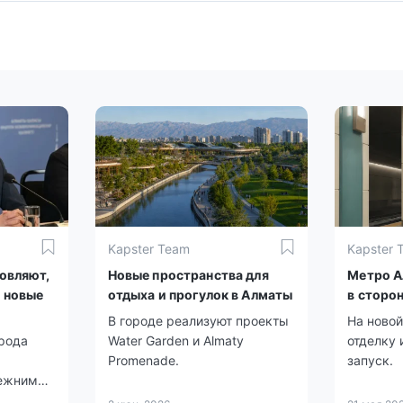
Kapster Team
Kapster 
овляют,
Новые пространства для
Метро А
 новые
отдыха и прогулок в Алматы
в сторо
В городе реализуют проекты
На ново
орода
Water Garden и Almaty
отделку 
Promenade.
запуск.
режним