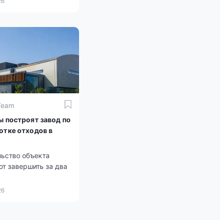
26
Team
ы построят завод по
отке отходов в
ю
льство объекта
т завершить за два
26