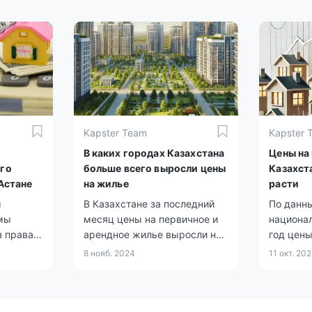
кв. м
рынке.
Kapster Team
Kapster 
В каких городах Казахстана
Цены на
го
больше всего выросли цены
Казахст
 Астане
на жилье
расти
ы
В Казахстане за последний
По данн
мы
месяц цены на первичное и
национал
з права
арендное жилье выросли на
год цен
етных
0,6%, тогда как стоимость
рынке ж
8 нояб. 2024
11 окт. 20
 тех, кто
«вторички» снизилась на
на перви
ия
0,4%.
а арендн
для
увеличил
 групп