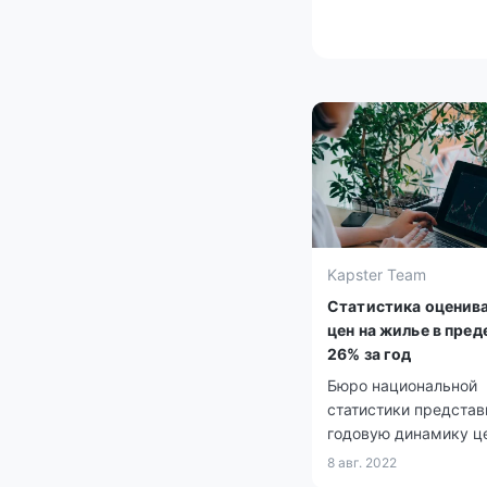
Kapster Team
Статистика оценива
цен на жилье в пред
26% за год
Бюро национальной
статистики представ
годовую динамику ц
жилье - июль 2022 г
8 авг. 2022
июлю 2021-го.