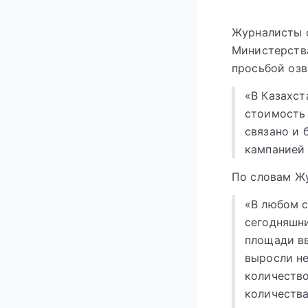
Журналисты о
Министерств
просьбой озв
«В Казахст
стоимость 
связано и 
кампанией 
По словам Жу
«В любом с
сегодняшни
площади вв
выросли не
количеств
количества