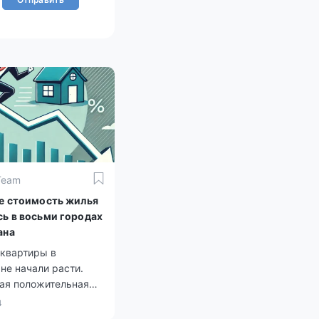
Team
те стоимость жилья
сь в восьми городах
ана
 квартиры в
не начали расти.
ая положительная
а средних цен
4
ется на вторичном