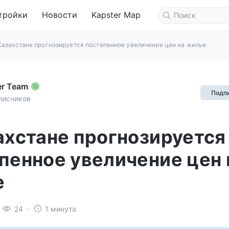
тройки
Новости
Kapster Map
Казахстане прогнозируется постепенное увеличение цен на жилье
er Team
Подп
писчиков
ахстане прогнозируется
пенное увеличение цен 
е
24
1 минута