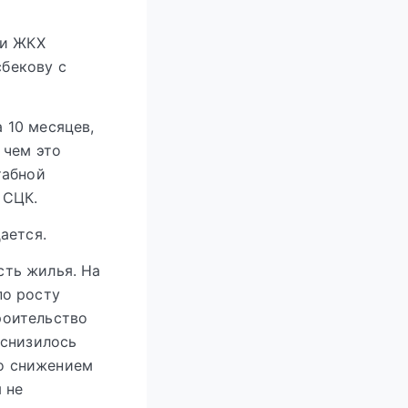
 и ЖКХ
бекову с
 10 месяцев,
 чем это
табной
 СЦК.
ается.
сть жилья. На
по росту
роительство
 снизилось
о снижением
 не