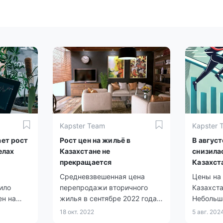
Kapster Team
Kapster 
ет рост
Рост цен на жильё в
В авгус
елах
Казахстане не
снизила
прекращается
Казахст
Средневзвешенная цена
Цены на
ило
перепродажи вторичного
Казахста
ен на
жилья в сентябре 2022 года
Небольш
ода к
составила в среднем по
динамик
18 окт. 2022
5 авг. 202
Казахстану 474 877 тенге за
наблюда