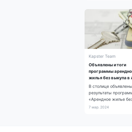
Kapster Team
Объявлены итоги
программы арендно
жилья без выкупа в
В столице объявлен
результаты програм
«Арендное жилье бе
выкупа» для многод
7 мар. 2024
семей, детей-сирот и
остался без попечен
родителей, а также 
социально уязвимых