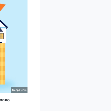
freepik.com
вало