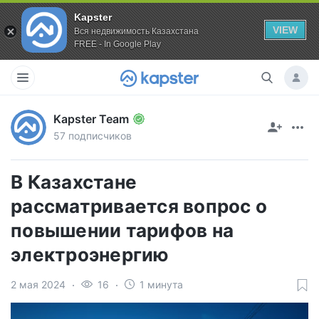
Kapster
VIEW
Вся недвижимость Казахстана
FREE - In Google Play
Kapster Team
57 подписчиков
В Казахстане
рассматривается вопрос о
повышении тарифов на
электроэнергию
2 мая 2024
16
1 минута