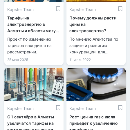
Kapster Team
Kapster Team
Тарифы на
Почему должны расти
электроэнергию в
цены на
Алматы и области могут
электроэнергию?
вырасти
Проект по изменению
По мнению Агентства по
тарифов находится на
защите и развитию
рассмотрении.
конкуренции, для
государства это -
25 мая 2025
11 июл. 2022
экономически выгоднее.
Kapster Team
Kapster Team
С 1 сентября в Алматы
Рост цен на газ с июля
увеличатся тарифы на
приведет к увеличению
коммунальные услуги
тарифов на