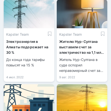
Kapster Team
Kapster Team
Электроэнергия в
Жителю Нур-Султана
Алматы подорожает на
выставили счет за
30 %
электричество на 1,1 млн
тенге за два месяца
До конца года тарифы
Житель Нур-Султана в
повысят на 15 %
суде оспорил
неправомерный счет за
электроэнергию, который
4 июл. 2022
9 авг. 2022
за два месяца составил
более 1,1 млн тенге