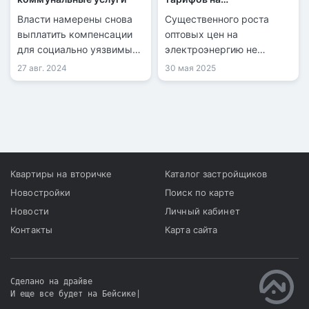
электроэнергию
Власти намерены снова
Существенного роста
выплатить компенсации
оптовых цен на
для социально уязвимых
электроэнергию не
категорий населения.
ожидается — угольные
27 авг. 2024
30 мая 2025
станции сохраняют
доминирующую роль.
Квартиры на вторичке
Каталог застройщиков
Новостройки
Поиск по карте
Новости
Личный кабинет
Контакты
Карта сайта
Сделано на драйве
И еще все будет на Бейсике
|