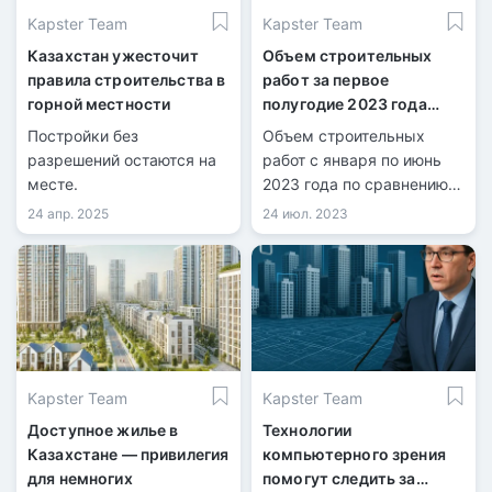
Kapster Team
Kapster Team
Казахстан ужесточит
Объем строительных
правила строительства в
работ за первое
горной местности
полугодие 2023 года
составил 2,4 триллиона
Постройки без
Объем строительных
тенге
разрешений остаются на
работ с января по июнь
месте.
2023 года по сравнению с
январем-июнем 2022 года
24 апр. 2025
24 июл. 2023
увеличился на 12,3% и
составил 2,4 триллиона
тенге.
Kapster Team
Kapster Team
Доступное жилье в
Технологии
Казахстане — привилегия
компьютерного зрения
для немногих
помогут следить за