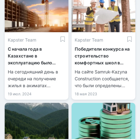
Kapster Team
Kapster Team
С начала года в
Победители конкурса на
Казахстане в
строительство
эксплуатацию было
комфортных школ в
сдано 7,4 млн
Казахстане
На сегодняшний день в
На сайте Samruk-Kazyna
квадратных метров
очереди на получение
Construction сообщается,
жилья
жилья в акиматах
что были определены
зарегистрировано более
победители конкурса на
19 июл. 2024
18 мая 2023
650 тысяч человек.
строительство
комфортных школ в
Казахстане.