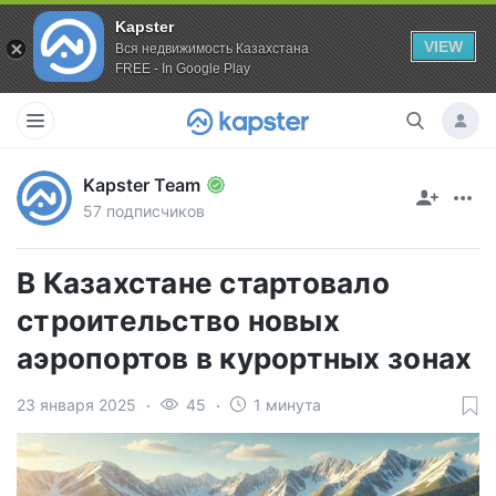
Kapster
VIEW
Вся недвижимость Казахстана
FREE - In Google Play
Kapster Team
57 подписчиков
В Казахстане стартовало
строительство новых
аэропортов в курортных зонах
23 января 2025
45
1 минута