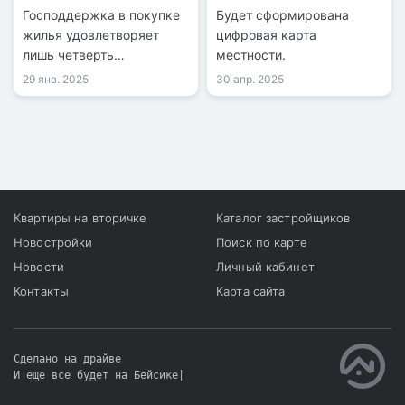
строительством в
Господдержка в покупке
Будет сформирована
городах
жилья удовлетворяет
цифровая карта
лишь четверть
местности.
казахстанцев.
29 янв. 2025
30 апр. 2025
Квартиры на вторичке
Каталог застройщиков
Новостройки
Поиск по карте
Новости
Личный кабинет
Контакты
Карта сайта
Сделано на драйве
И еще все будет на Бейсике
|