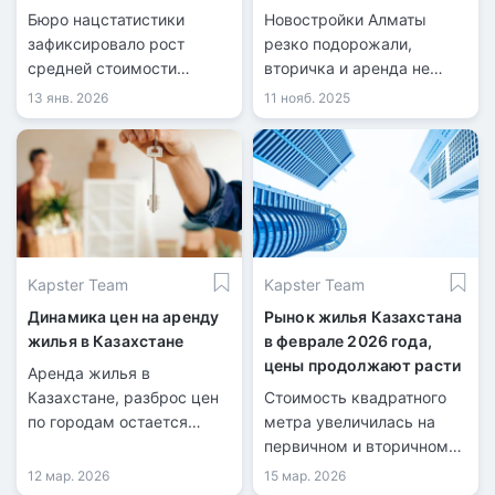
Бюро нацстатистики
Новостройки Алматы
зафиксировало рост
резко подорожали,
средней стоимости
вторичка и аренда не
аренды жилья в
отстают.
13 янв. 2026
11 нояб. 2025
Казахстане.
Kapster Team
Kapster Team
Динамика цен на аренду
Рынок жилья Казахстана
жилья в Казахстане
в феврале 2026 года,
цены продолжают расти
Аренда жилья в
Казахстане, разброс цен
Стоимость квадратного
по городам остается
метра увеличилась на
значительным.
первичном и вторичном
рынках.
12 мар. 2026
15 мар. 2026