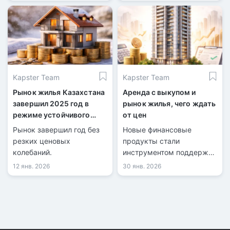
Kapster Team
Kapster Team
Рынок жилья Казахстана
Аренда с выкупом и
завершил 2025 год в
рынок жилья, чего ждать
режиме устойчивого
от цен
роста
Рынок завершил год без
Новые финансовые
резких ценовых
продукты стали
колебаний.
инструментом поддержки
продаж у застройщиков.
12 янв. 2026
30 янв. 2026