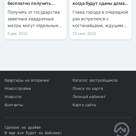
бесплатно получить
когда будут сданы дома
жилье?
по госпрограмме
Получить от государства
​Глава города в очередной
заветные квадратные
раз встретился с
метры могут отдельные
костанайцами, ждущими
слои населения,
завершения
5 дек. 2022
22 сент. 2022
воспользовавшись
строительства.
социальными
программами.
Квартиры на вторичке
Каталог застройщиков
Новостройки
Поиск по карте
Новости
Личный кабинет
Контакты
Карта сайта
Сделано на драйве
И еще все будет на Бейсике
|