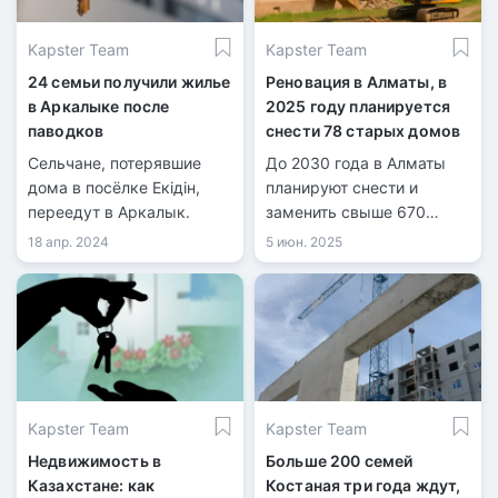
Kapster Team
Kapster Team
24 семьи получили жилье
Реновация в Алматы, в
в Аркалыке после
2025 году планируется
паводков
снести 78 старых домов
Сельчане, потерявшие
До 2030 года в Алматы
дома в посёлке Екідін,
планируют снести и
переедут в Аркалык.
заменить свыше 670
ветхих домов.
18 апр. 2024
5 июн. 2025
Kapster Team
Kapster Team
Недвижимость в
Больше 200 семей
Казахстане: как
Костаная три года ждут,