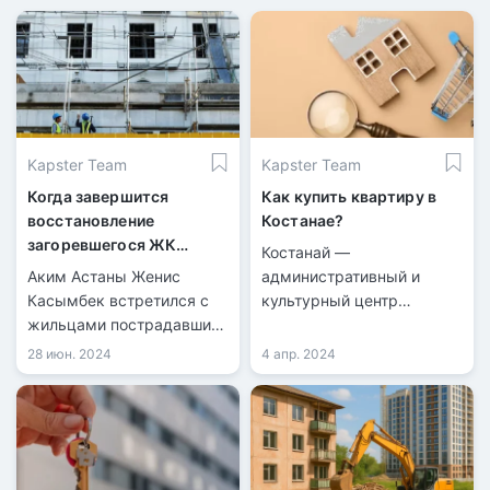
Kapster Team
Kapster Team
Когда завершится
Как купить квартиру в
восстановление
Костанае?
загоревшегося ЖК
Костанай —
«Rixos Khan Shatyr
Аким Астаны Женис
административный и
Residences» в Астане
Касымбек встретился с
культурный центр
жильцами пострадавших
Костанайской области. Он
квартир в ЖК «Rixos Khan
расположен в се­верной
28 июн. 2024
4 апр. 2024
Shatyr Residences».
части Республики
Акимат создал комиссию
Казахстан на берегу реки
по ликвидации
Тобол.
последствий пожара.