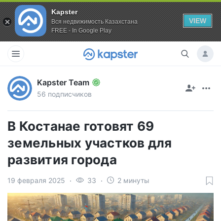
Kapster
VIEW
Вся недвижимость Казахстана
FREE - In Google Play
Kapster Team
56 подписчиков
В Костанае готовят 69
земельных участков для
развития города
19 февраля 2025
33
2 минуты