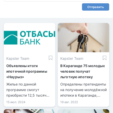
Отправить
Kapster Team
Kapster Team
Объявлены итоги
В Караганде 75 молодых
ипотечной программы
человек получат
«Наурыз»
льготную ипотеку
Жилье по данной
Определены претенденты
программе смогут
на получение молодёжной
приобрести 12,5 тысяч
ипотеки в Караганде,
казахстанцев.
передает
15 июл. 2024
19 авг. 2022
информационная служба
kn.kz со ссылкой на