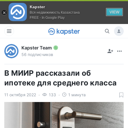
Kapster
VIEW
Вся недвижимость Казахстана
FREE - In Google Play
Kapster Team
56 подписчиков
В МИИР рассказали об
ипотеке для среднего класса
11 октября 2022
133
1 минута