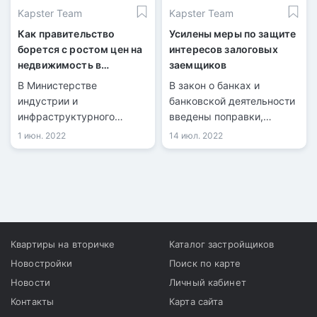
Kapster Team
Kapster Team
Как правительство
Усилены меры по защите
борется с ростом цен на
интересов залоговых
недвижимость в
заемщиков
Казахстане
В Министерстве
В закон о банках и
индустрии и
банковской деятельности
инфраструктурного
введены поправки,
развития РК рассказали о
касающиеся залоговых
1 июн. 2022
14 июл. 2022
разработке комплекса
заемщиков, передается
мер поддержки
информационными
строительной отрасли в
службами со ссылкой на
сложившейся
Агентство РК по
макроэкономической и
регулированию и
геополитической ситуации
развитию финансового
рынка.
Квартиры на вторичке
Каталог застройщиков
Новостройки
Поиск по карте
Новости
Личный кабинет
Контакты
Карта сайта