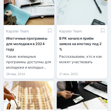
акимат Карагандинской
области. Инициатором
льготной программы для
работающей молодёжи
стал акимат области
Kapster Team
Kapster Team
совместно с Отбасы
банком.
Ипотечные программы
В РК начался приём
для молодежи в 2024
заявок на ипотеку под 2
году
%
Какие жилищные
Рассказываем, кто и как
программы доступны для
может участвовать
молодежи и молодых
семей в Казахстане?
28 мар. 2024
21 июн. 2022
Какой максимальный
возраст участников этих
программ?