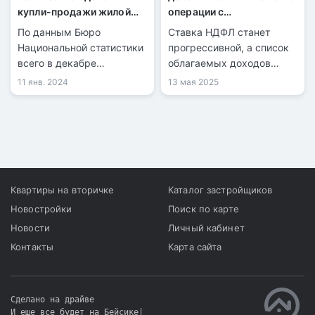
купли-продажи жилой
операции с
недвижимости
недвижимостью
По данным Бюро
Ставка НДФЛ станет
увеличилось на 19,2%
Национальной статистики
прогрессивной, а список
всего в декабре
облагаемых доходов
зарегистрировано 37 818
расширится.
11 янв. 2024
13 мая 2025
сделок купли-продажи
жилья, среди которых
совершено 8 238 сделки
по частным домам и 29
580 сделки по квартирам.
Квартиры на вторичке
Каталог застройщиков
Новостройки
Поиск по карте
Новости
Личный кабинет
Контакты
Карта сайта
Сделано на драйве
И еще все будет на Бейсике
|