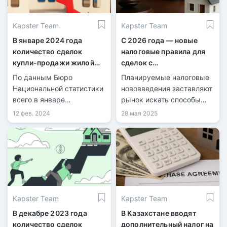
многоквартирных домах.
Kapster Team
Kapster Team
В январе 2024 года
С 2026 года — новые
количество сделок
налоговые правила для
купли-продажи жилой
сделок с
недвижимости
недвижимостью
По данным Бюро
Планируемые налоговые
уменьшилось на 16,1%
Национальной статистики
нововведения заставляют
всего в январе
рынок искать способы
количество
снижения фискальной
12 фев. 2024
28 мая 2025
зарегистрированных
нагрузки.
сделок купли-продажи
жилья составило 31 713,
из них 6 068 по
индивидуальным домам и
25 645 по квартирам в
многоквартирных домах.
Kapster Team
Kapster Team
В декабре 2023 года
В Казахстане вводят
количество сделок
дополнительный налог на