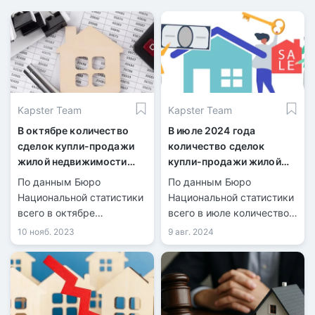
Kapster Team
Kapster Team
В октябре количество
В июле 2024 года
сделок купли-продажи
количество сделок
жилой недвижимости
купли-продажи жилой
сократилось на 6,8%
недвижимости
По данным Бюро
По данным Бюро
увеличилось на 21,7%
Национальной статистики
Национальной статистики
всего в октябре
всего в июле количество
зарегистрировано 32 975
зарегистрированных
10 нояб. 2023
9 авг. 2024
сделок купли-продажи
сделок купли-продажи
жилья, среди которых
жилья составило 40 099,
совершено 8 023 сделки
из них 9 126 по
по частным домам и 24
индивидуальным домам и
952 сделки по квартирам.
30 973 по квартирам в