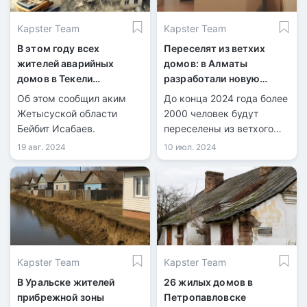
Kapster Team
Kapster Team
В этом году всех
Переселят из ветхих
жителей аварийных
домов: в Алматы
домов в Текели
разработали новую
переселят в новое жилье
программу реновации
Об этом сообщил аким
До конца 2024 года более
жилья
Жетысуской области
2000 человек будут
Бейбит Исабаев.
переселены из ветхого
жилья в Алматы.
19 авг. 2024
10 июл. 2024
Kapster Team
Kapster Team
В Уральске жителей
26 жилых домов в
прибрежной зоны
Петропавловске