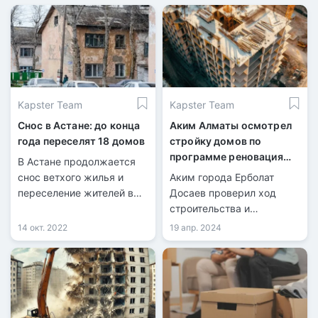
Kapster Team
Kapster Team
Снос в Астане: до конца
Аким Алматы осмотрел
года переселят 18 домов
стройку домов по
программе реновация
В Астане продолжается
жилья
снос ветхого жилья и
Аким города Ерболат
переселение жителей в
Досаев проверил ход
новые благоустроенные
строительства и
квартиры.
переселения жителей в
14 окт. 2022
19 апр. 2024
рамках программы
реновации домов в
Турксибском районе.