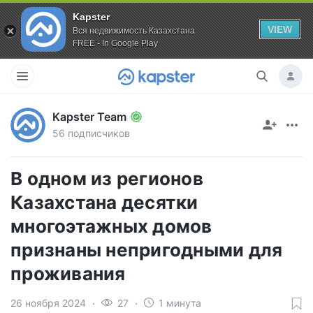
Kapster
VIEW
Вся недвижимость Казахстана
FREE - In Google Play
Kapster Team
56 подписчиков
В одном из регионов
Казахстана десятки
многоэтажных домов
признаны непригодными для
проживания
26 ноября 2024
27
1 минута