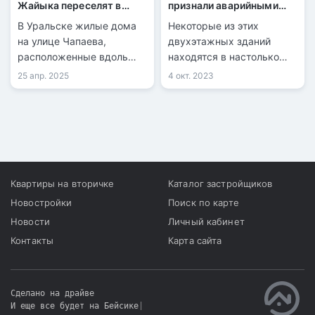
Жайыка переселят в
признали аварийными
безопасное место из-за
для проживания
В Уральске жилые дома
Некоторые из этих
угрозы паводка.
на улице Чапаева,
двухэтажных зданий
расположенные вдоль
находятся в настолько
берега реки Жайык,
плачевном состоянии, что
25 апр. 2025
4 окт. 2023
оказались под угрозой
они начинают
разрушения из-за
разрушаться прямо на
весеннего паводка.
глазах у жильцов. Люди,
проживающие в этих
домах, ощущают угрозу
для своей жизни и
обращаются к местным
Квартиры на вторичке
Каталог застройщиков
властям с просьбой о
Новостройки
Поиск по карте
помощи.
Новости
Личный кабинет
Контакты
Карта сайта
Сделано на драйве
И еще все будет на Бейсике
|