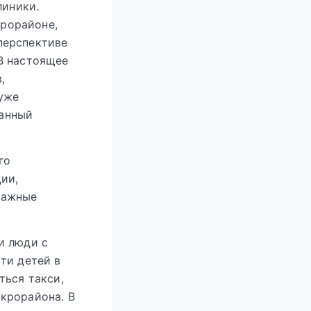
линики.
крорайоне,
перспективе
 В настоящее
,
 уже
данный
го
ии,
тажные
и люди с
ти детей в
ться такси,
крорайона. В