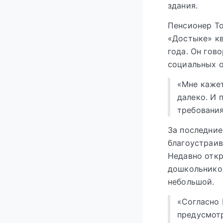
здания.
Пенсионер То
«Достыке» кв
года. Он гов
социальных о
«Мне кажет
далеко. И 
требования
За последние
благоустраив
Недавно откр
дошкольников
небольшой.
«Согласно
предусмотр