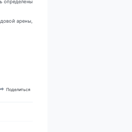
шь определены
едовой арены,
Поделиться