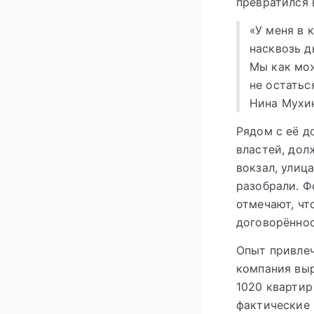
превратился 
«У меня в 
насквозь д
Мы как мо
не остатьс
Нина Мухи
Рядом с её д
властей, дол
вокзал, улиц
разобрали. Ф
отмечают, чт
договорённос
Опыт привлеч
компания выр
1020 квартир
фактические 