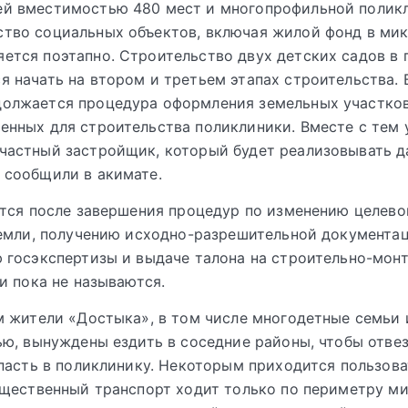
ей вместимостью 480 мест и многопрофильной полик
тво социальных объектов, включая жилой фонд в ми
ется поэтапно. Строительство двух детских садов в 
я начать на втором и третьем этапах строительства.
должается процедура оформления земельных участков
енных для строительства поликлиники. Вместе с тем
частный застройщик, который будет реализовывать 
 сообщили в акимате.
тся после завершения процедур по изменению целево
емли, получению исходно-разрешительной документац
 госэкспертизы и выдаче талона на строительно-мон
и пока не называются.
 жители «Достыка», в том числе многодетные семьи 
ю, вынуждены ездить в соседние районы, чтобы отвез
пасть в поликлинику. Некоторым приходится пользова
щественный транспорт ходит только по периметру ми