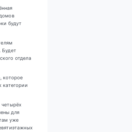
ённая
 домов
оки будут
телям
. Будет
ского отдела
, которое
к категории
у четырёх
чены для
там уже
девятиэтажных