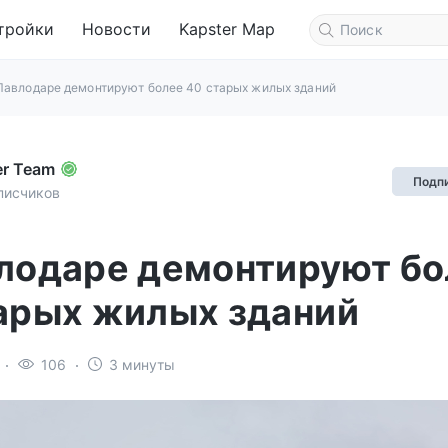
тройки
Новости
Kapster Map
Павлодаре демонтируют более 40 старых жилых зданий
er Team
Подп
писчиков
лодаре демонтируют бо
арых жилых зданий
106
3 минуты