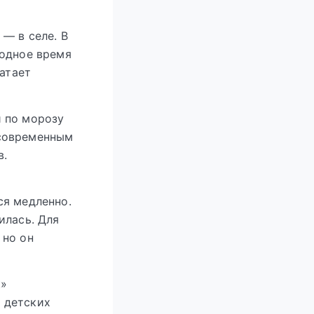
— в селе. В
лодное время
ватает
й по морозу
 современным
в.
ся медленно.
илась. Для
 но он
к»
 детских