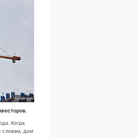
freepik.com
нвесторов.
ода. Когда
ё словам, дом