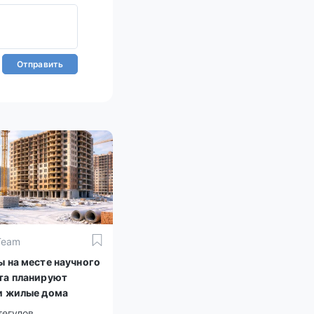
Отправить
Team
ы на месте научного
та планируют
и жилые дома
тегулов