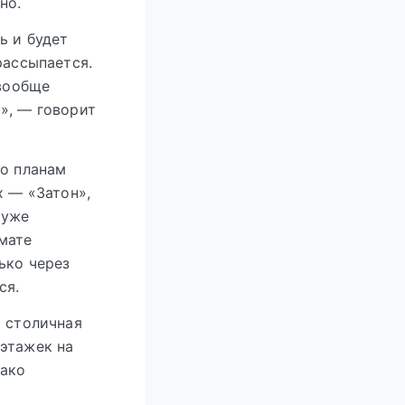
но.
ь и будет
рассыпается.
вообще
м», — говорит
по планам
х — «Затон»,
 уже
мате
ько через
ся.
» столичная
оэтажек на
нако