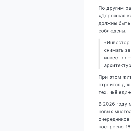
По другим р
«Дорожная ка
должны быть 
соблюдены.
«Инвестор
снимать за
инвестор —
архитекту
При этом жит
строится для
тех, чьё еди
В 2026 году 
новых многоэ
очередников 
построено 16