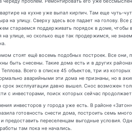
в череду проблем. Ремонтировать его уже бессмыслен
квартире на кухне уже выпал кирпич. Там еще чуть-чут
ыра на улицу. Сверху здесь все падает на голову. Все 
жем стараемся поддерживать порядок в доме, чтобы 
я на улице, но сколько еще так продержимся, не знае
на.
омом стоят ещё восемь подобных построек. Все они, 
жны быть снесены. Такие дома есть и в других района
а Теплова. Всего в списке 45 объектов, три из которых
ормально аварийными эти дома не признаны, но в аки
о срок эксплуатации давно вышел. Снос возможен тол
ти с инвесторами, поиск которых сейчас продолжает
ения инвесторов у города уже есть. В районе «Затон
азила готовность снести дома, построить семь мног
 и предоставить переселенцам выгодные условия. Од
работы там пока не начались.