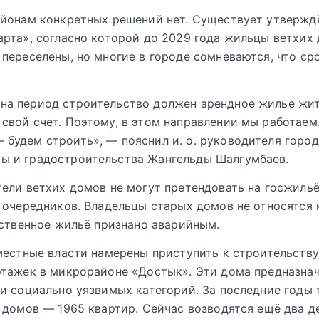
айонам конкретных решений нет. Существует утвержд
рта», согласно которой до 2029 года жильцы ветхих
переселены, но многие в городе сомневаются, что ср
 на период строительство должен арендное жилье жи
 свой счет. Поэтому, в этом направлении мы работаем
 будем строить», — пояснил и. о. руководителя город
ры и градостроительства Жангельды Шалгумбаев.
ели ветхих домов не могут претендовать на госжильё
 очередников. Владельцы старых домов не относятся 
нственное жильё признано аварийным.
местные власти намерены приступить к строительств
тажек в микрорайоне «Достык». Эти дома предназна
и социально уязвимых категорий. За последние годы 
 домов — 1965 квартир. Сейчас возводятся ещё два 