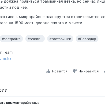
ь должна появиться трамвайная ветка, но сейчас ли
астки под неё.
пективе в микрорайоне планируется строительство л
зала на 1500 мест, дворца спорта и мечети.
#застройка
#генплан
#застройщик
#Павлодар
er Team
form.kz
Нравится
Не нравится
рии
ить комментарий отзыв