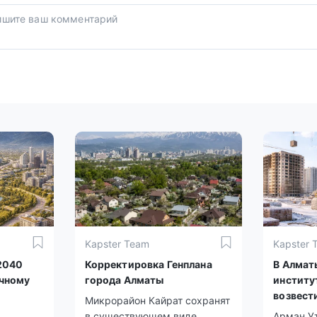
Kapster Team
Kapster 
2040
Корректировка Генплана
В Алмат
ичному
города Алматы
институ
возвест
Микрорайон Кайрат сохранят
в существующем виде.
Арман У