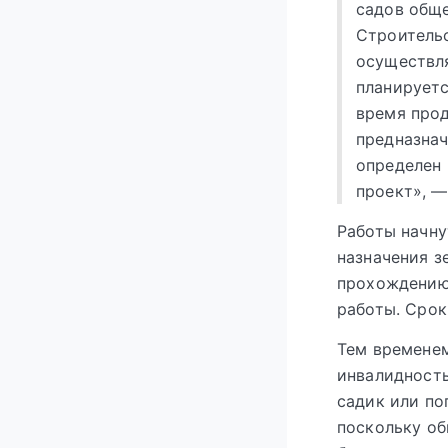
садов общ
Строительс
осуществля
планируетс
время про
предназнач
определен 
проект», —
Работы начну
назначения з
прохождению
работы. Срок
Тем временем
инвалидность
садик или по
поскольку об