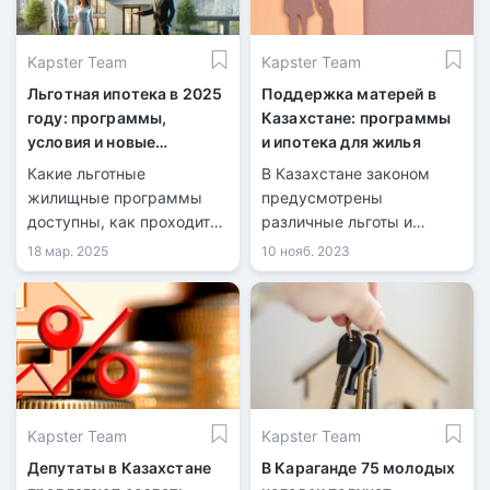
Kapster Team
Kapster Team
Льготная ипотека в 2025
Поддержка матерей в
году: программы,
Казахстане: программы
условия и новые
и ипотека для жилья
возможности
Какие льготные
В Казахстане законом
жилищные программы
предусмотрены
доступны, как проходит
различные льготы и
отбор участников и чего
материальная поддержка
18 мар. 2025
10 нояб. 2023
ждать в 2025 году?
как для семей с
многодетными матерями,
так и для неполных
семей. Однако
информация о них не
доходит до всех граждан
страны.
Kapster Team
Kapster Team
Депутаты в Казахстане
В Караганде 75 молодых