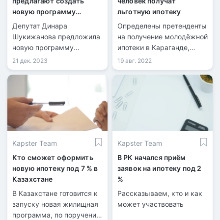
предлагают создать
человек получат
новую программу
льготную ипотеку
ипотеки
Депутат Динара
Определены претенденты
Шукижанова предложила
на получение молодёжной
новую программу
ипотеки в Караганде,
поддержки жилищного
передает
21 дек. 2023
19 авг. 2022
строительства для
информационная служба
работников
kn.kz со ссылкой на
производственной сферы.
акимат Карагандинской
области. Инициатором
льготной программы для
работающей молодёжи
стал акимат области
Kapster Team
Kapster Team
совместно с Отбасы
банком.
Кто сможет оформить
В РК начался приём
новую ипотеку под 7 % в
заявок на ипотеку под 2
Казахстане
%
В Казахстане готовится к
Рассказываем, кто и как
запуску новая жилищная
может участвовать
программа, по поручению