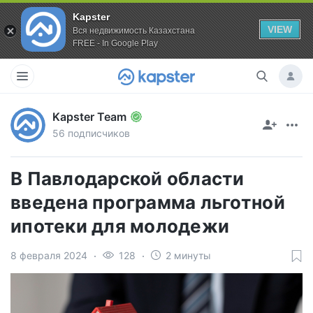
Kapster
VIEW
Вся недвижимость Казахстана
FREE - In Google Play
Kapster Team
56 подписчиков
В Павлодарской области
введена программа льготной
ипотеки для молодежи
8 февраля 2024
128
2 минуты