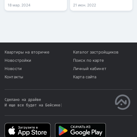
президента Касым-
18 мар. 2024
21 июн. 2022
Жомарта Токаева.
Квартиры на вторичке
Каталог застройщиков
Новостройки
Поиск по карте
Новости
Личный кабинет
Контакты
Карта сайта
Сделано на драйве
И еще все будет на Бейсике
|