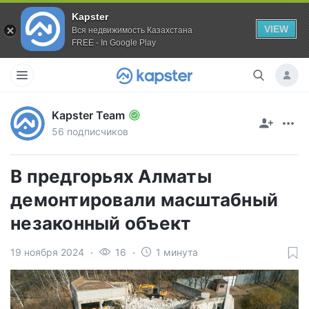
Kapster
VIEW
Вся недвижимость Казахстана
FREE - In Google Play
Kapster Team
56 подписчиков
В предгорьях Алматы
демонтировали масштабный
незаконный объект
19 ноября 2024
16
1 минута