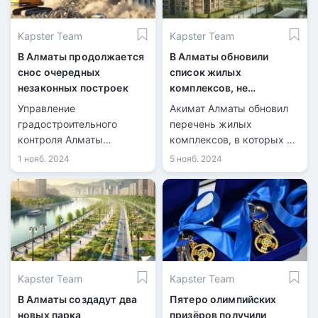
Kapster Team
Kapster Team
В Алматы продолжается
В Алматы обновили
снос очередных
список жилых
незаконных построек
комплексов, не
рекомендованных для
Управление
Акимат Алматы обновил
покупки недвижимости
градостроительного
перечень жилых
контроля Алматы
комплексов, в которых не
продолжает снос
рекомендуется
1 нояб. 2024
5 нояб. 2024
незаконных построек,
приобретать . На данный
возведённых с
момент в списке числятся
нарушениями. Очередная
36 объектов.
проверка выявила
нарушения в
строительстве объектов.
Kapster Team
Kapster Team
В Алматы создадут два
Пятеро олимпийских
новых парка
призёров получили