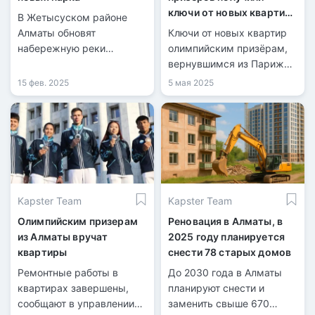
ключи от новых квартир
В Жетысуском районе
в Алматы
Алматы обновят
Ключи от новых квартир
набережную реки
олимпийским призёрам,
Есентай.
вернувшимся из Парижа,
вручил заместитель
15 фев. 2025
5 мая 2025
акима Алматы Бейбут
Шаханов.
Kapster Team
Kapster Team
Олимпийским призерам
Реновация в Алматы, в
из Алматы вручат
2025 году планируется
квартиры
снести 78 старых домов
Ремонтные работы в
До 2030 года в Алматы
квартирах завершены,
планируют снести и
сообщают в управлении
заменить свыше 670