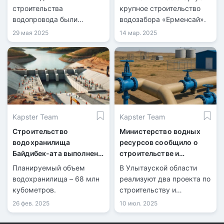
активов
строительства
крупное строительство
водопровода были
водозабора «Ерменсай».
возвращены при
29 мая 2025
14 мар. 2025
содействии прокуратуры.
Kapster Team
Kapster Team
Строительство
Министерство водных
водохранилища
ресурсов сообщило о
Байдибек-ата выполнено
строительстве и
наполовину
ремонте групповых
Планируемый объем
В Улытауской области
водоводов
водохранилища – 68 млн
реализуют два проекта по
кубометров.
строительству и
модернизации групповых
26 фев. 2025
10 июл. 2025
водопроводов для
обеспечения Жезказгана