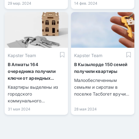
детьми с ограниченными
руководитель Главного
29 мар. 2024
14 фев. 2024
возможностями получили
управления «Отдел
арендное жилье после
жилищных отношений и
более чем 15-летнего
жилищной инспекции г.
ожидания.
Семея», представила
доклад о ходе
выполнения задач по
обеспечению жильем.
Kapster Team
Kapster Team
В Алматы 164
В Кызылорде 150 семей
очередника получили
получили квартиры
ключи от арендных
Малообеспеченным
квартир
Квартиры выделены из
семьям и сиротам в
городского
поселке Тасбогет вручили
коммунального
ключи от квартир в двух
жилищного фонда
многоэтажных домах.
31 мая 2024
28 мая 2024