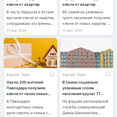
ключи от квартир
ключи от квартир
В честь Наурыза в Астане
86 семей из уязвимых
вручили ключи от квартир
групп населения получили
сотрудникам экстренных
ключи от новых квартир в
служб, включая
20 домах ЖК «Медеу
27 мар. 2024
12 июн. 2024
пожарных, спасателей и
Сити».
командиров отделений
Службы пожаротушения и
аварийно-спасательных
работ.
Kapster Team
Kapster Team
Около 200 жителей
В Семее социально
Павлодара получили
уязвимым слоям
ключи от своих новых
населения вручат 77
квартир
квартир
В Павлодаре
На форуме региональной
многодетные семьи,
службы коммуникаций
дети-сироты и семьи с
Диана Шаяхметова,