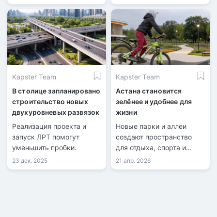
Kapster Team
Kapster Team
В столице запланировано
Астана становится
строительство новых
зелёнее и удобнее для
двухуровневых развязок
жизни
Реализация проекта и
Новые парки и аллеи
запуск ЛРТ помогут
создают пространство
уменьшить пробки.
для отдыха, спорта и
повседневных встреч.
23 дек. 2025
21 апр. 2026