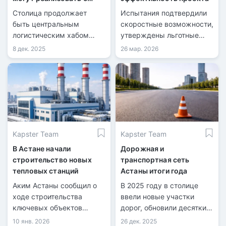
участием бизнеса
Столица продолжает
Испытания подтвердили
быть центральным
скоростные возможности,
логистическим хабом
утверждены льготные
Казахстана.
условия.
8 дек. 2025
26 мар. 2026
Kapster Team
Kapster Team
В Астане начали
Дорожная и
строительство новых
транспортная сеть
тепловых станций
Астаны итоги года
Аким Астаны сообщил о
В 2025 году в столице
ходе строительства
ввели новые участки
ключевых объектов
дорог, обновили десятки
инфраструктуры.
километров покрытия.
10 янв. 2026
26 дек. 2025