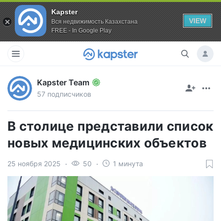
Kapster
VIEW
Вся недвижимость Казахстана
FREE - In Google Play
Kapster Team
57 подписчиков
В столице представили список
новых медицинских объектов
25 ноября 2025
50
1 минута