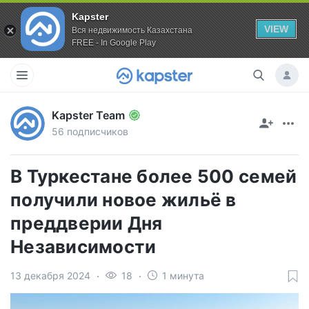
Kapster
VIEW
Вся недвижимость Казахстана
FREE - In Google Play
Kapster Team
56 подписчиков
В Туркестане более 500 семей
получили новое жильё в
преддверии Дня
Независимости
13 декабря 2024
18
1 минута