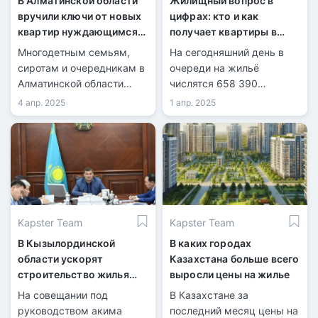
В Алматинской области
Жилищный вопрос в
вручили ключи от новых
цифрах: кто и как
квартир нуждающимся
получает квартиры в
семьям
Казахстане
Многодетным семьям,
На сегодняшний день в
сиротам и очередникам в
очереди на жильё
Алматинской области
числятся 658 390
вручили ключи от новых
казахстанцев. В прошлом
4 апр. 2025
1 апр. 2025
квартир в рамках
году квартиры получили
госпрограмм.
примерно 60 тысяч
человек.
Kapster Team
Kapster Team
В Кызылординской
В каких городах
области ускорят
Казахстана больше всего
строительство жилья
выросли цены на жилье
для очередников
На совещании под
В Казахстане за
руководством акима
последний месяц цены на