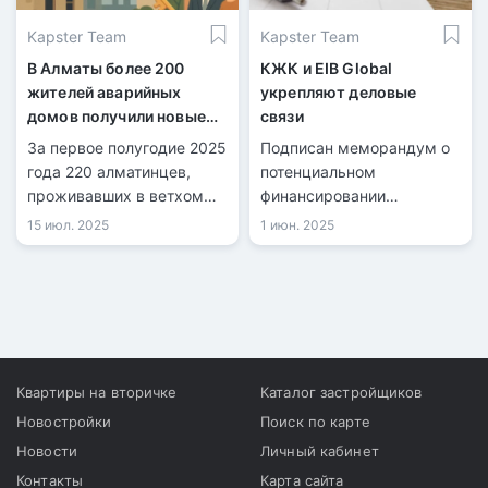
Kapster Team
Kapster Team
В Алматы более 200
КЖК и EIB Global
жителей аварийных
укрепляют деловые
домов получили новые
связи
квартиры
За первое полугодие 2025
Подписан меморандум о
года 220 алматинцев,
потенциальном
проживавших в ветхом
финансировании
жилье, были переселены
энергоэффективных
15 июл. 2025
1 июн. 2025
в новые благоустроенные
проектов.
квартиры при поддержке
акимата и инвесторов.
Квартиры на вторичке
Каталог застройщиков
Новостройки
Поиск по карте
Новости
Личный кабинет
Контакты
Карта сайта