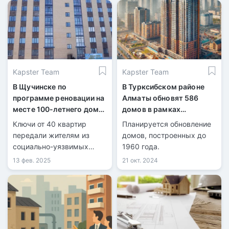
Акмолинской области.
Kapster Team
Kapster Team
В Щучинске по
В Турксибском районе
программе реновации на
Алматы обновят 586
месте 100-летнего дома
домов в рамках
построили современный
программы реновации
Ключи от 40 квартир
Планируется обновление
ЖК
передали жителям из
домов, построенных до
социально-уязвимых
1960 года.
групп в Щучинске.
13 фев. 2025
21 окт. 2024