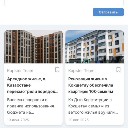
Отправить
Kapster Team
Kapster Team
Арендное жилье, в
Реновация жилья в
Казахстане
Кокшетау обеспечила
пересмотрели порядок
квартиры 100 семьям
строительства и выкупа
Внесены поправки в
Ко Дню Конституции в
правила использования
Кокшетау семьям из
бюджета на
ветхого жилья вручили
строительство и выкуп
ключи от новых квартир,
13 июн. 2025
29 авг. 2025
жилья.
сообщили в акимате