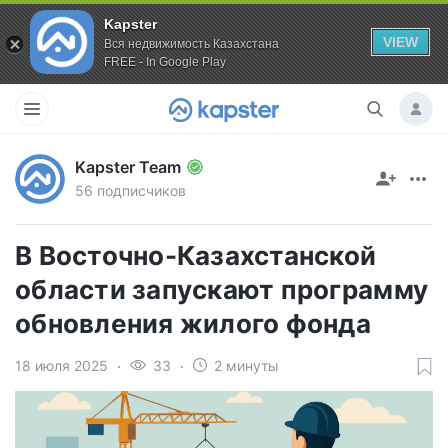
Kapster
VIEW
Вся недвижимость Казахстана
FREE - In Google Play
Kapster Team
56 подписчиков
В Восточно-Казахстанской
области запускают программу
обновления жилого фонда
18 июля 2025
33
2 минуты