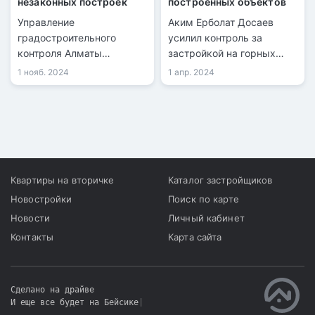
незаконных построек
построенных объектов
Управление
Аким Ерболат Досаев
градостроительного
усилил контроль за
контроля Алматы
застройкой на горных
продолжает снос
склонах и в предгорье
1 нояб. 2024
1 апр. 2024
незаконных построек,
города Алматы.
возведённых с
нарушениями. Очередная
проверка выявила
нарушения в
строительстве объектов.
Квартиры на вторичке
Каталог застройщиков
Новостройки
Поиск по карте
Новости
Личный кабинет
Контакты
Карта сайта
Сделано на драйве
И еще все будет на Бейсике
|