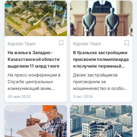
Kapster Team
Kapster Team
На жилье в Западно-
В Уральске застройщики
Казахстанской области
присвоили полмиллиарда
выделили 11 млрд тенге
и получили тюремный
срок
На пресс-конференции в
Двоих застройщиков
Службе центральных
приговорили за
коммуникаций аким
мошенничество в особо
региона Нариман
крупном размере. Они
30 мая 2023
3 окт. 2024
Турегалиев сообщил о
обещали возвести
выделении 11,3 млрд
таунхаусы, собрали
тенге на строительство
деньги с граждан, но так
2377 квартир в области.
и не приступили к
строительству.