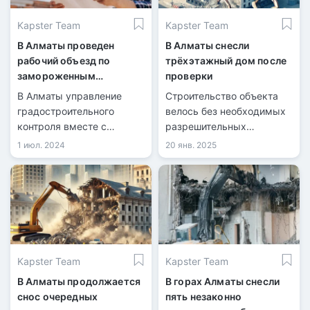
Kapster Team
Kapster Team
В Алматы проведен
В Алматы снесли
рабочий объезд по
трёхэтажный дом после
замороженным
проверки
строительным объектам
В Алматы управление
Строительство объекта
градостроительного
велось без необходимых
контроля вместе с
разрешительных
депутатами городского
документов.
1 июл. 2024
20 янв. 2025
маслихата провели
осмотр текущего
состояния долгостроев в
Алмалинском районе. В
городе насчитывается 17
строительных объектов,
«замороженных» в
Kapster Team
Kapster Team
разные периоды с 1988
года.
В Алматы продолжается
В горах Алматы снесли
снос очередных
пять незаконно