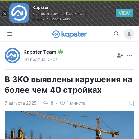
Kapster
VIEW
Вся недвижимость Казахстана
FREE - In Google Play
Kapster Team
56 подписчиков
В ЗКО выявлены нарушения на
более чем 40 стройках
7 августа 2025
8
1 минута