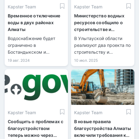
Kapster Team
Kapster Team
Временное отключение
Министерство водных
воды в двух районах
ресурсов сообщило о
Алматы
строительстве и
ремонте групповых
Водоснабжение будет
В Улытауской области
водоводов
ограничено в
реализуют два проекта по
Бостандыкском и
строительству и
Алмалинском районах.
модернизации групповых
19 авг. 2024
10 июл. 2025
водопроводов для
обеспечения Жезказгана
и соседних населенных
пунктов питьевой водой,
сообщили в Минводхозе.
Kapster Team
Kapster Team
Сообщить о проблемах с
В новые правила
благоустройством
благоустройства Алматы
теперь можно через
включили требования к