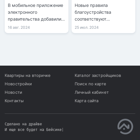
eGov Mobile
стройплощадкам
В мобильное приложение
Новые правила
электронного
благоустройства
правительства добавили
соответствуют
сервис «Таза Қазақстан».
потребностям города и
16 авг. 2024
25 июл. 2024
реализуют идеи
республиканской акции
«Таза Қазақстан».
Квартиры на вторичке
Каталог застройщиков
Новостройки
Поиск по карте
Новости
Личный кабинет
Контакты
Карта сайта
Сделано на драйве
И еще все будет на Бейсике
|