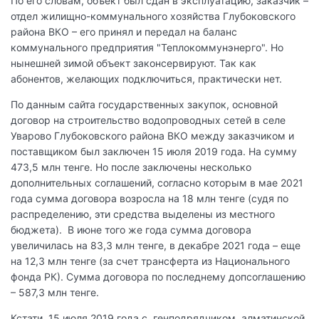
По его словам, объект был сдан в эксплуатацию, заказчик –
отдел жилищно-коммунального хозяйства Глубоковского
района ВКО – его принял и передал на баланс
коммунального предприятия "Теплокоммунэнерго". Но
нынешней зимой объект законсервируют. Так как
абонентов, желающих подключиться, практически нет.
По данным сайта государственных закупок, основной
договор на строительство водопроводных сетей в селе
Уварово Глубоковского района ВКО между заказчиком и
поставщиком был заключен 15 июля 2019 года. На сумму
473,5 млн тенге. Но после заключены несколько
дополнительных соглашений, согласно которым в мае 2021
года сумма договора возросла на 18 млн тенге (судя по
распределению, эти средства выделены из местного
бюджета). В июне того же года сумма договора
увеличилась на 83,3 млн тенге, в декабре 2021 года – еще
на 12,3 млн тенге (за счет трансферта из Национального
фонда РК). Сумма договора по последнему допсоглашению
– 587,3 млн тенге.
Кстати, 15 июля 2019 года с генподрядчиком, алматинской