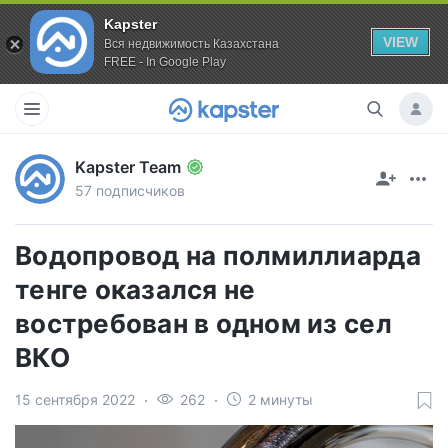
Kapster
VIEW
Вся недвижимость Казахстана
FREE - In Google Play
Kapster Team
57 подписчиков
Водопровод на полмиллиарда
тенге оказался не
востребован в одном из сел
ВКО
15 сентября 2022
262
2 минуты