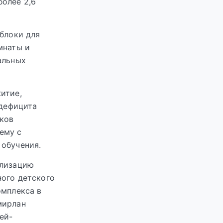
олее 2,6
 блоки для
мнаты и
альных
итие,
 дефицита
иков
ему с
 обучения.
ализацию
ного детского
омплекса в
мирлан
ей-