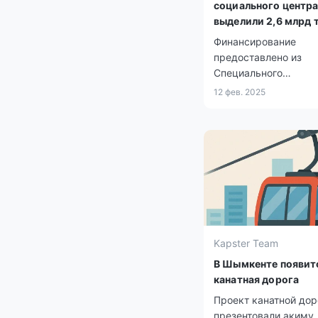
социального центра
выделили 2,6 млрд т
возвращённых акти
Финансирование
предоставлено из
Специального
государственного фо
12 фев. 2025
Kapster Team
В Шымкенте появит
канатная дорога
Проект канатной дор
презентовали акиму