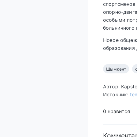
спортсменов 
опорно-двига
особыми потр
больничного 
Новое общеж
образования 
Шымкент
Автор: Kapst
Источник:
te
0 нравится
Коммента