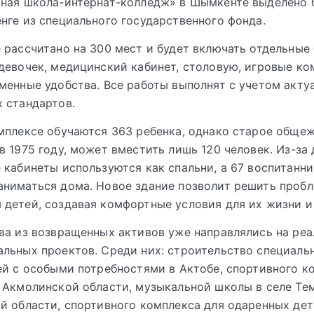
ная школа-интернат-колледж» в Шымкенте выделено б
нге из специального государственного фонда.
 рассчитано на 300 мест и будет включать отдельные
девочек, медицинский кабинет, столовую, игровые ко
менные удобства. Все работы выполнят с учетом акту
 стандартов.
мплексе обучаются 363 ребенка, однако старое общеж
в 1975 году, может вместить лишь 120 человек. Из-за
 кабинеты используются как спальни, а 67 воспитанн
ниматься дома. Новое здание позволит решить пробл
детей, создавая комфортные условия для их жизни и
ва из возвращенных активов уже направлялись на ре
льных проектов. Среди них: строительство специаль
ей с особыми потребностями в Актобе, спортивного к
 Акмолинской области, музыкальной школы в селе Те
й области, спортивного комплекса для одаренных дет