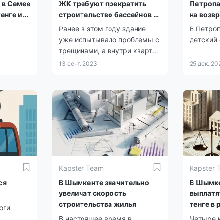
 в Семее
ЖК требуют прекратить
Петропа
енге из
строительство бассейнов в
на возв
вов
подвалах своих зданий
Ранее в этом году здание
В Петро
уже испытывало проблемы с
детский 
трещинами, а внутри квартир
нда.
появились повреждения на
13 сент. 2023
25 дек. 20
стенах.
Kapster Team
Kapster 
ся
В Шымкенте значительно
В Шымке
увеличат скорость
выплатя
строительства жилья
тенге в 
оги
админис
В настоящее время в
Четыре 