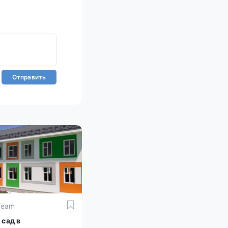
Отправить
Team
 сад в