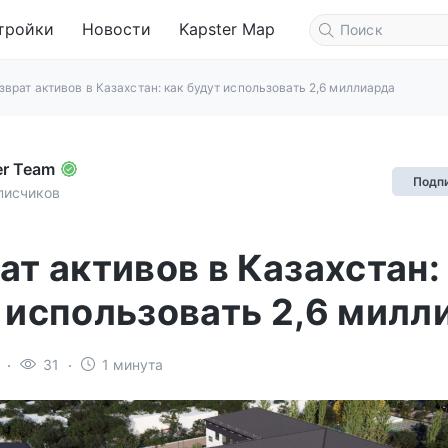
тройки
Новости
Kapster Map
зврат активов в Казахстан: как будут использовать 2,6 миллиарда
er Team
Подп
писчиков
ат активов в Казахстан:
 использовать 2,6 милл
31
1 минута