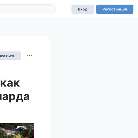
Вход
Регистрация
исаться
 как
иарда