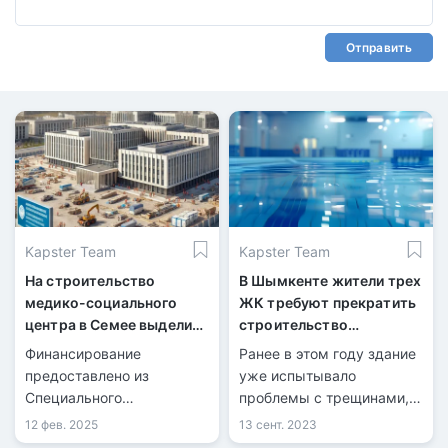
Отправить
Kapster Team
Kapster Team
На строительство
В Шымкенте жители трех
медико-социального
ЖК требуют прекратить
центра в Семее выделили
строительство
2,6 млрд тенге из
бассейнов в подвалах
Финансирование
Ранее в этом году здание
возвращённых активов
своих зданий
предоставлено из
уже испытывало
Специального
проблемы с трещинами, а
государственного фонда.
внутри квартир появились
12 фев. 2025
13 сент. 2023
повреждения на стенах.