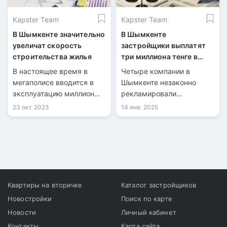
Kapster Team
Kapster Team
В Шымкенте значительно
В Шымкенте
увеличат скорость
застройщики выплатят
строительства жилья
три миллиона тенге в
рамках
В настоящее время в
Четыре компании в
административных мер
мегаполисе вводится в
Шымкенте незаконно
эксплуатацию миллион
рекламировали
квадратных метров
жилищное строительство
23 окт. 2023
14 янв. 2025
жилья ежегодно.
для привлечения средств
Согласно новому
дольщиков.
генплану, данное
значение будет
достигаться за полгода.
Квартиры на вторичке
Каталог застройщиков
Новостройки
Поиск по карте
Новости
Личный кабинет
Контакты
Карта сайта