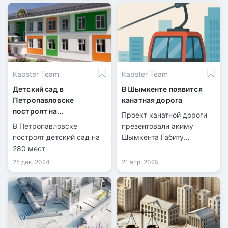
Kapster Team
Kapster Team
Детский сад в
В Шымкенте появится
Петропавловске
канатная дорога
построят на
Проект канатной дороги
возвращенные активы
В Петропавловске
презентовали акиму
построят детский сад на
Шымкента Габиту
280 мест
Сыздыкбекову.
25 дек. 2024
21 апр. 2025