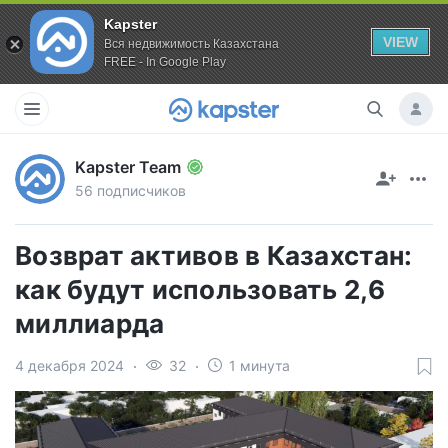
Kapster
VIEW
Вся недвижимость Казахстана
FREE - In Google Play
Kapster Team
56 подписчиков
Возврат активов в Казахстан:
как будут использовать 2,6
миллиарда
4 декабря 2024
32
1 минута