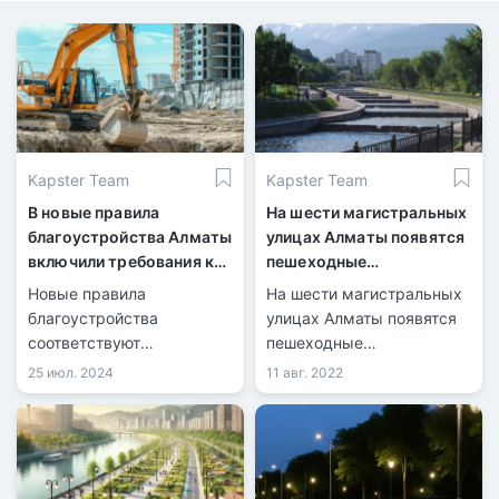
Kapster Team
Kapster Team
В новые правила
На шести магистральных
благоустройства Алматы
улицах Алматы появятся
включили требования к
пешеходные
стройплощадкам
пространства
Новые правила
На шести магистральных
благоустройства
улицах Алматы появятся
соответствуют
пешеходные
потребностям города и
пространства, сообщил на
25 июл. 2024
11 авг. 2022
реализуют идеи
встрече с жителями
республиканской акции
Ауэзовского района
«Таза Қазақстан».
города глава мегаполиса
Ерболат Досаев. Также он
рассказал о планах по