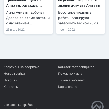
Алматы, рассказал
здания акимата Алматы
Досаев
Аким Алматы, Ерболат
Восстановительные
Досаев во время встречи
работы планируют
с населением
завершить весной 2023
Алмалинского района
года.
25 июл. 2022
1 сент. 2022
рассказал, что будет на
месте трамвайного депо в
Алматы
Квартиры на вторичке
Каталог застройщиков
Новостройки
Поиск по карте
Новости
Личный кабинет
Контакты
Карта сайта
Сделано на драйве