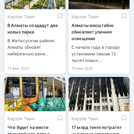
благоустройству
общественных
Kapster Team
Kapster Team
пространств в районе.
В Алматы создадут два
Алматы масштабно
новых парка
обновляет уличное
освещение
В Жетысуском районе
Алматы обновят
С начала года в городе
набережную реки
установили свыше 12
Есентай.
тысяч новых
светильников. Работы
15 фев. 2025
19 мая 2025
продолжаются в парках,
на тротуарах и ключевых
улицах — всё ради
безопасности и комфорта
горожан.
Kapster Team
Kapster Team
Что будет на месте
17 млрд тенге потратят
трамвайного депо в
на ремонт сгоревшего