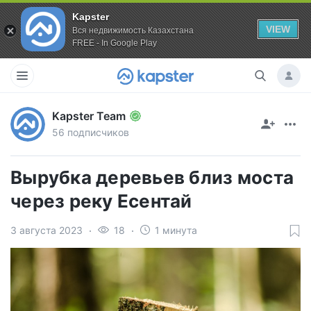
Kapster
VIEW
Вся недвижимость Казахстана
FREE - In Google Play
Kapster Team
56 подписчиков
Вырубка деревьев близ моста
через реку Есентай
3 августа 2023
18
1 минута