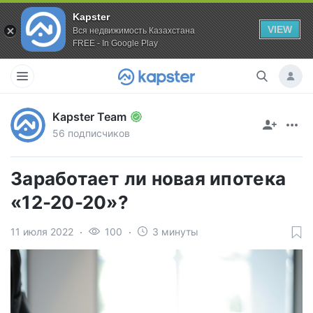
Kapster
VIEW
Вся недвижимость Казахстана
FREE - In Google Play
Kapster Team
56 подписчиков
Заработает ли новая ипотека
«12-20-20»?
11 июля 2022
100
3 минуты