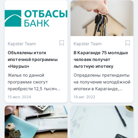
Kapster Team
Kapster Team
Объявлены итоги
В Караганде 75 молодых
ипотечной программы
человек получат
«Наурыз»
льготную ипотеку
Жилье по данной
Определены претенденты
программе смогут
на получение молодёжной
приобрести 12,5 тысяч
ипотеки в Караганде,
казахстанцев.
передает
15 июл. 2024
19 авг. 2022
информационная служба
kn.kz со ссылкой на
акимат Карагандинской
области. Инициатором
льготной программы для
работающей молодёжи