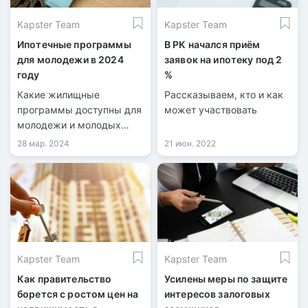
стал акимат области
Kapster Team
Kapster Team
совместно с Отбасы
банком.
Ипотечные программы
В РК начался приём
для молодежи в 2024
заявок на ипотеку под 2
году
%
Какие жилищные
Рассказываем, кто и как
программы доступны для
может участвовать
молодежи и молодых
семей в Казахстане?
28 мар. 2024
21 июн. 2022
Какой максимальный
возраст участников этих
программ?
Kapster Team
Kapster Team
Как правительство
Усилены меры по защите
борется с ростом цен на
интересов залоговых