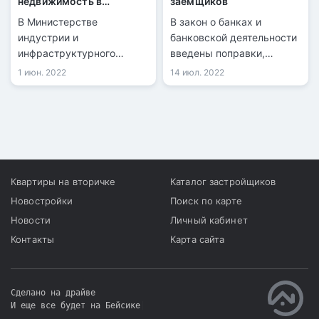
недвижимость в
заемщиков
Казахстане
В Министерстве
В закон о банках и
индустрии и
банковской деятельности
инфраструктурного
введены поправки,
развития РК рассказали о
касающиеся залоговых
1 июн. 2022
14 июл. 2022
разработке комплекса
заемщиков, передается
мер поддержки
информационными
строительной отрасли в
службами со ссылкой на
сложившейся
Агентство РК по
макроэкономической и
регулированию и
геополитической ситуации
развитию финансового
рынка.
Квартиры на вторичке
Каталог застройщиков
Новостройки
Поиск по карте
Новости
Личный кабинет
Контакты
Карта сайта
Сделано на драйве
И еще все будет на Бейсике
|