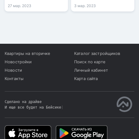
программы, позволяющие
27 мар. 2023
3 мар. 2023
приобретать жильё при
наличии первоначального
взноса от 30%, ранее на
это требовалось 50%.
Квартиры на вторичке
Каталог застройщиков
Новостройки
Поиск по карте
Новости
Личный кабинет
Контакты
Карта сайта
Сделано на драйве
И еще все будет на Бейсике
|