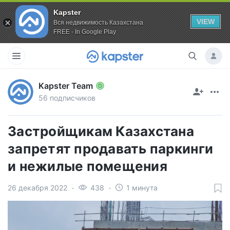
Kapster
VIEW
Вся недвижимость Казахстана
FREE - In Google Play
Kapster Team
56 подписчиков
Застройщикам Казахстана
запретят продавать паркинги
и нежилые помещения
26 декабря 2022
438
1 минута