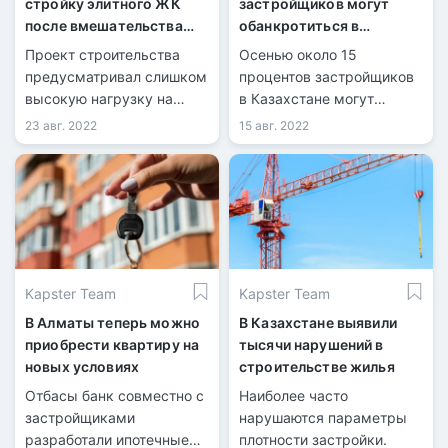
стройку элитного ЖК
застройщиков могут
после вмешательства
обанкротиться в
прокуратуры
Казахстане - ассоциация
Проект строительства
Осенью около 15
предусматривал слишком
процентов застройщиков
высокую нагрузку на
в Казахстане могут
социальную
прекратить свою
23 авг. 2022
15 авг. 2022
инфраструктуру.
деятельность. Об этом
Krisha.kz сообщили в
Ассоциации
застройщиков Казахстана
(АЗК) в ответ на запрос.
Kapster Team
Kapster Team
В Алматы теперь можно
В Казахстане выявили
приобрести квартиру на
тысячи нарушений в
новых условиях
строительстве жилья
Отбасы банк совместно с
Наиболее часто
застройщиками
нарушаются параметры
разработали ипотечные
плотности застройки.