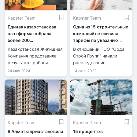
Kapster Team
Kapster Team
Единая казахстанская
Одна из 15 строительных
платформа собрала
компаний не снизила
более 200
тарифы по указанию
производителей
АЗРК
Казахстанская Жилищная
В отношении ТОО "Орда
стройматериалов
Компания представила
Строй Групп" начали
результаты работы
расследование.
онлайн-платформы
24 мая 2024
14 июл. 2022
material.kz, которая была
запущена в 2022 году.
Kapster Team
Kapster Team
В Алматы приостановили
15 процентов