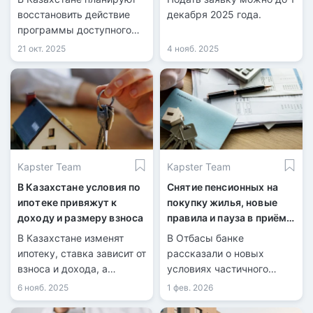
восстановить действие
декабря 2025 года.
программы доступного
жилищного кредитования
21 окт. 2025
4 нояб. 2025
для военных.
Kapster Team
Kapster Team
В Казахстане условия по
Снятие пенсионных на
ипотеке привяжут к
покупку жилья, новые
доходу и размеру взноса
правила и пауза в приёме
заявок
В Казахстане изменят
В Отбасы банке
ипотеку, ставка зависит от
рассказали о новых
взноса и дохода, а
условиях частичного
дорогие кредиты —
погашения займов
6 нояб. 2025
1 фев. 2026
только для обеспеченных.
пенсионными.