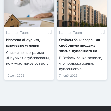
Kapster Team
Kapster Team
Ипотека «Наурыз»,
Отбасы банк разрешил
ключевые условия
свободную продажу
жилья, купленного на
Списки по программе
пенсионные средства
«Наурыз» опубликованы,
В Отбасы банке заявили,
но у участников остаются
что продажа жилья,
вопросы.
купленного с
использованием ЕПВ, не
10 дек. 2025
7 нояб. 2025
будет ограничиваться.