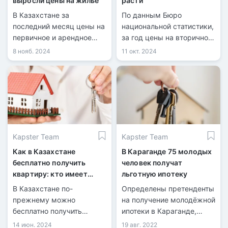
выросли цены на жилье
расти
В Казахстане за
По данным Бюро
последний месяц цены на
национальной статистики,
первичное и арендное
за год цены на вторичном
жилье выросли на 0,6%,
рынке жилья выросли на
8 нояб. 2024
11 окт. 2024
тогда как стоимость
5%, на первичном рынке –
«вторички» снизилась на
на 2%, а арендная плата
0,4%.
увеличились на 8,4%.
Kapster Team
Kapster Team
Как в Казахстане
В Караганде 75 молодых
бесплатно получить
человек получат
квартиру: кто имеет
льготную ипотеку
право и на каких
В Казахстане по-
Определены претенденты
условиях
прежнему можно
на получение молодёжной
бесплатно получить
ипотеки в Караганде,
квартиру от государства,
передает
14 июн. 2024
19 авг. 2022