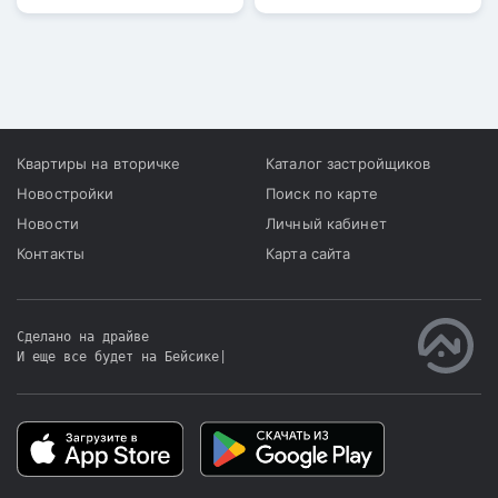
а реформы жилищной
информационная служба
политики расширяют эти
kn.kz со ссылкой на
возможности.
акимат Карагандинской
области. Инициатором
льготной программы для
работающей молодёжи
стал акимат области
Квартиры на вторичке
Каталог застройщиков
совместно с Отбасы
Новостройки
Поиск по карте
банком.
Новости
Личный кабинет
Контакты
Карта сайта
Сделано на драйве
И еще все будет на Бейсике
|