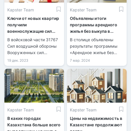
Kapster Team
Kapster Team
Ключи от новых квартир
Объявлены итоги
получили
программы арендного
военнослужащие сил
жилья без выкупа в
воздушной обороны РК
Астане
В войсковой части 31767
В столице объявлены
Сил воздушной обороны
результаты программы
Вооруженных сил
«Арендное жилье без
радостное событие
права выкупа» для
19 дек. 2023
7 мар. 2024
совпало с празднованием
многодетных семей,
Дня Независимости.
детей-сирот и тех, кто
остался без попечения
родителей, а также для
социально уязвимых
групп населения.
Kapster Team
Kapster Team
В каких городах
Цены на недвижимость в
Казахстана больше всего
Казахстане продолжают