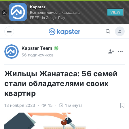
Kapster
VIEW
Вся недвижимость Казахстана
FREE - In Google Play
Kapster Team
56 подписчиков
Жильцы Жанатаса: 56 семей
стали обладателями своих
квартир
13 ноября 2023
15
1 минута