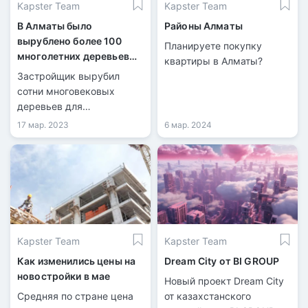
Kapster Team
Kapster Team
В Алматы было
Районы Алматы
вырублено более 100
Планируете покупку
многолетних деревьев
квартиры в Алматы?
ради постройки ЖК
Застройщик вырубил
сотни многовековых
деревьев для
строительства и местные
17 мар. 2023
6 мар. 2024
жители забили тревогу.
Они сочли строительство
ЖК нелегальным, после
чего обратились в
антикоррупционную
службу и в управление
экологии и окружающей
Kapster Team
Kapster Team
среды.
Как изменились цены на
Dream City от BI GROUP
новостройки в мае
Новый проект Dream City
Средняя по стране цена
от казахстанского