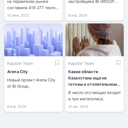
на первичном рынке
застройщика BI GROUP
составила 419 277 тенге
представляет собой
за квадрат. Это на 6 962
комплексное
10 июн. 2022
8 апр. 2024
тенге дороже, чем в
благоустройство участков
апреле.
земли с домами,
коммуникациями,
инженерными системами,
а также собственную
инфраструктуру: детские
сады, школы, игровые
Kapster Team
Kapster Team
площадки, помещения и
лечебные пункты с
Arena City
Какие области
единой архитектурой.
Казахстана еще не
Новый проект Arena City
готовы к отопительному
от BI Group.
сезону?
В число отстающих входят
и три мегаполиса.
8 апр. 2024
21 авг. 2024