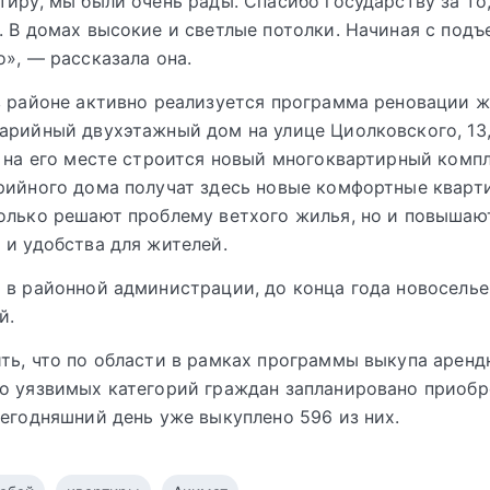
тиру, мы были очень рады. Спасибо государству за то,
. В домах высокие и светлые потолки. Начиная с подъ
о», — рассказала она.
в районе активно реализуется программа реновации ж
арийный двухэтажный дом на улице Циолковского, 13
а на его месте строится новый многоквартирный комп
рийного дома получат здесь новые комфортные кварт
олько решают проблему ветхого жилья, но и повышаю
 и удобства для жителей.
 в районной администрации, до конца года новосель
й.
ть, что по области в рамках программы выкупа аренд
о уязвимых категорий граждан запланировано приобр
сегодняшний день уже выкуплено 596 из них.