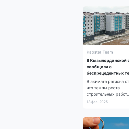
Kapster Team
В Кызылординской 
сообщили о
беспрецедентных т
жилищного строите
В акимате региона о
что темпы роста
строительных работ
превышают средний
18 фев. 2025
республиканский по
на 41%.