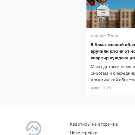
Kapster Team
В Алматинской обл
вручили ключи от н
квартир нуждающи
семьям
Многодетным семья
сиротам и очередни
Алматинской област
вручили ключи от но
4 апр. 2025
квартир в рамках
госпрограмм.
Квартиры на вторичке
Новостройки