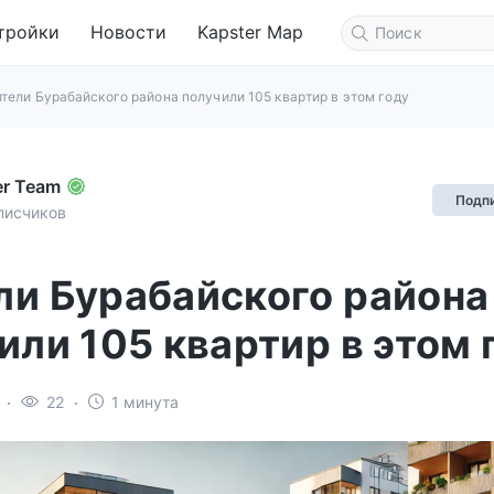
тройки
Новости
Kapster Map
тели Бурабайского района получили 105 квартир в этом году
er Team
Подп
писчиков
и Бурабайского района
или 105 квартир в этом 
22
1 минута