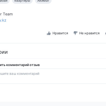
абай
квартиры
Акимат
er Team
v.kz
Нравится
Не нравится
рии
ить комментарий отзыв