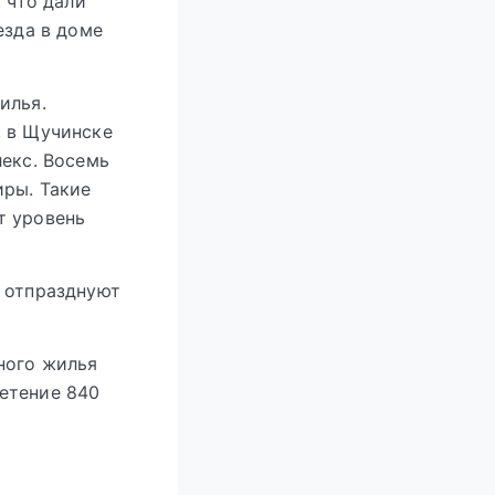
 что дали
езда в доме
илья.
, в Щучинске
лекс. Восемь
иры. Такие
т уровень
е отпразднуют
ного жилья
етение 840