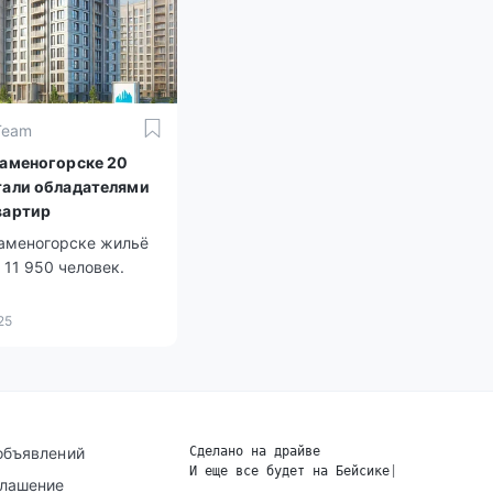
Team
Каменогорске 20
тали обладателями
вартир
Каменогорске жильё
11 950 человек.
25
объявлений
Сделано на драйве
И еще все будет на Бейсике
|
глашение