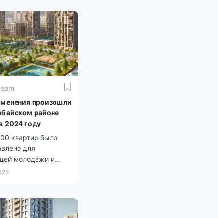
Team
зменения произошли
збайском районе
в 2024 году
000 квартир было
авлено для
щей молодёжи и
но уязвимых
2024
й населения.