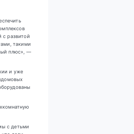
еспечить
омплексов
й с развитой
ами, такими
ный плюс», —
жии и уже
ридомовых
оборудованы
ухкомнатную
 мы с детьми