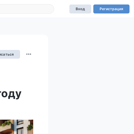
Вход
Регистрация
исаться
году