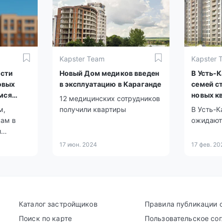
строительства и
приобретения жилья заметно
увеличилось.
Kapster Team
Kapster 
асти
Новый Дом медиков введен
В Усть-
овых
в эксплуатацию в Караганде
семей с
мся
новых к
12 медицинских сотрудников
м,
получили квартиры
В Усть-
кам в
ожидают 
и
вых
17 июн. 2024
17 фев. 20
Каталог застройщиков
Правила публикации 
Поиск по карте
Пользовательское со