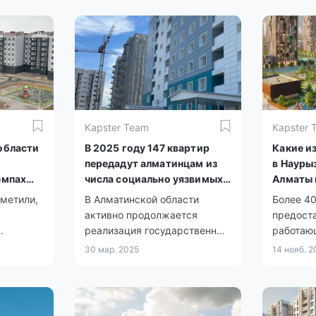
Kapster Team
Kapster 
области
В 2025 году 147 квартир
Какие и
передадут алматинцам из
в Науры
емпах
числа социально уязвимых
Алматы 
льства.
категорий
тметили,
В Алматинской области
Более 4
активно продолжается
предост
реализация государственных
работаю
программ по обеспечению
социаль
30 мар. 2025
14 нояб. 
казатель
жильём. За последние годы
категори
тысячи семей стали
обладателями собственных
квартир, а финансирование