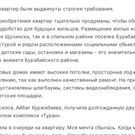
квартир были выдвинуты строгие требования.
риобретения квартир тщательно продуманы, чтобы об
 удобство для будущих жильцов. Размещение жилых к
ре Щучинска, так и в спальном районе поселка Бураба
ктурой и рядом расположенными социальными объект
 детские сады, остановки и магазины - это значитель
 акимате Бурабайского района.
овых домах имеют высокие потолки, просторные лод
елению, так как выполнен качественный ремонт. На п
 установлены шлагбаумы, системы видеонаблюдения, 
етские площадки.
селов, Айбат Куржибаева, получила долгожданную дв
илом комплексе «Туран».
ояла в очереди на квартиру. Моя мечта сбылась. Когда