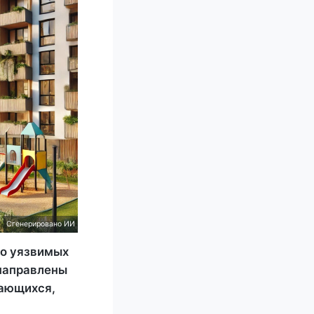
Сгенерировано ИИ
но уязвимых
 направлены
дающихся,