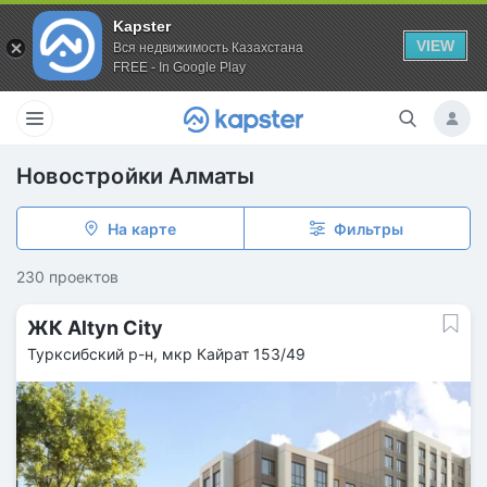
Kapster
VIEW
Вся недвижимость Казахстана
FREE - In Google Play
Новостройки Алматы
На карте
Фильтры
230 проектов
ЖК Altyn City
Турксибский р-н, мкр Кайрат 153/49