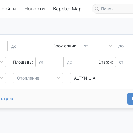
тройки
Новости
Kapster Map
Срок сдачи:
от
до
Площадь:
Этажи:
от
Отопление
ALTYN UIA
льтров