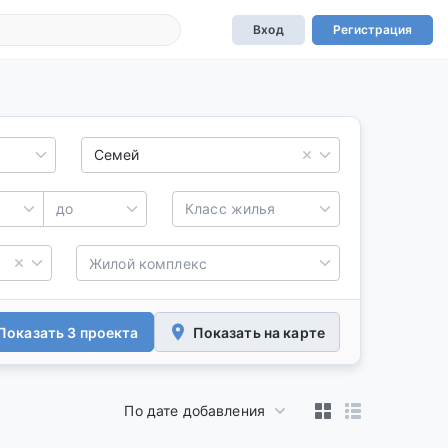
Вход
Регистрация
Семей
до
Класс жилья
Показать 3 проекта
Показать на карте
По дате добавления