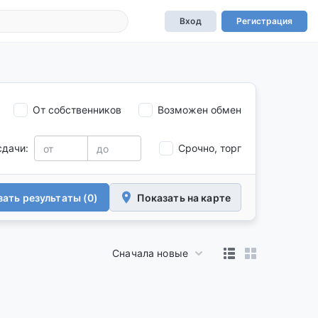
Вход
Регистрация
От собственников
Возможен обмен
сдачи:
Срочно, торг
ать результаты (0)
Показать на карте
Сначала новые