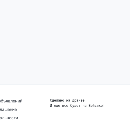
объявлений
Сделано на драйве
И еще все будет на Бейсике
|
глашение
альности