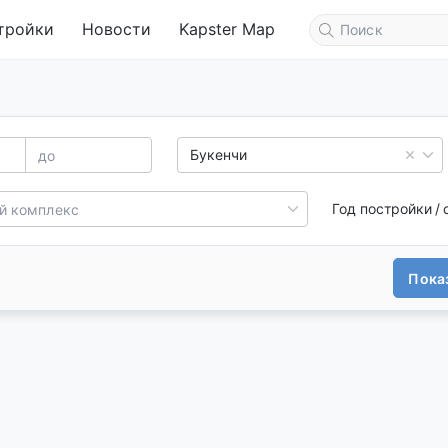
тройки
Новости
Kapster Map
Букенчи
Год постройки / 
Показ