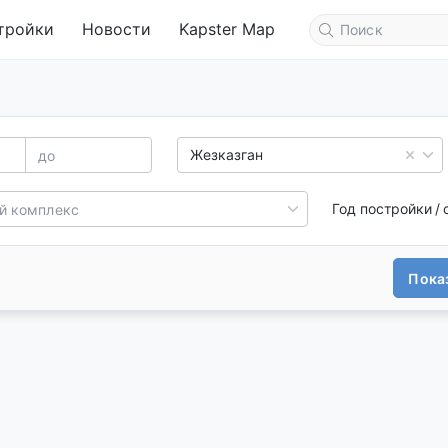
тройки
Новости
Kapster Map
Жезказган
Год постройки / 
Показ