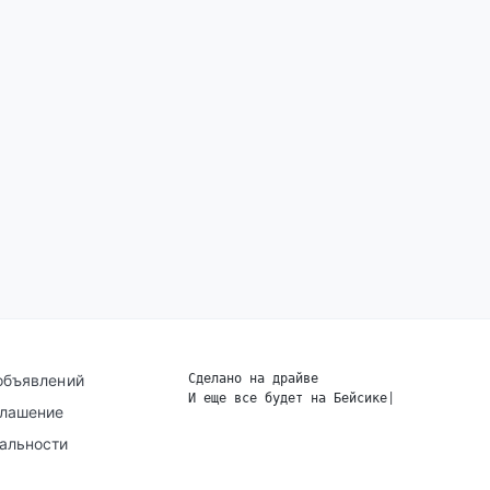
объявлений
Сделано на драйве
И еще все будет на Бейсике
|
глашение
альности