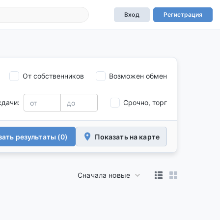
Вход
Регистрация
От собственников
Возможен обмен
сдачи:
Срочно, торг
ать результаты (0)
Показать на карте
Сначала новые