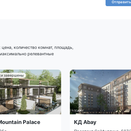
Отправить
цена, количество комнат, площадь,
 максимально релевантные
и завершены
ountain Palace
КД Abay