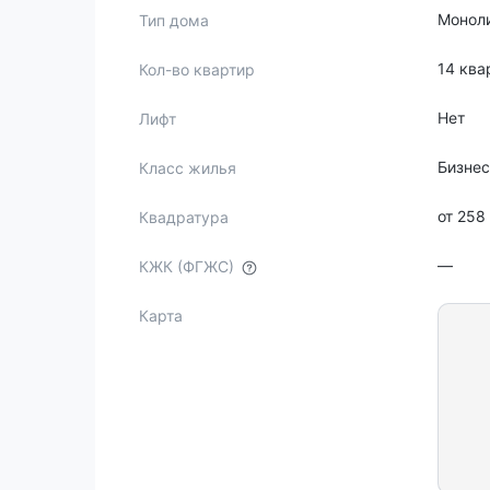
Монол
Тип дома
14 ква
Кол-во квартир
Нет
Лифт
Бизне
Класс жилья
от 258
Квадратура
—
КЖК (ФГЖС)
Карта