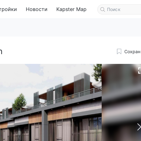
тройки
Новости
Kapster Map
n
Сохран