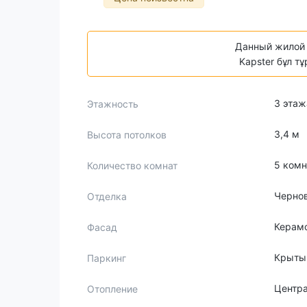
Данный жилой 
Kapster бұл т
3 этаж
Этажность
3,4 м
Высота потолков
5 комн
Количество комнат
Черно
Отделка
Керам
Фасад
Крыты
Паркинг
Центр
Отопление