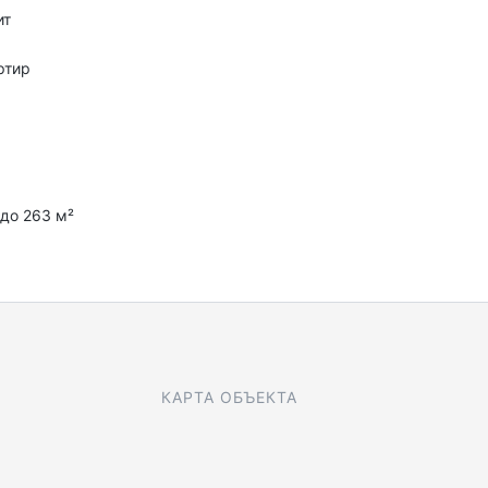
ит
ртир
с
 до 263 м²
КАРТА ОБЪЕКТА