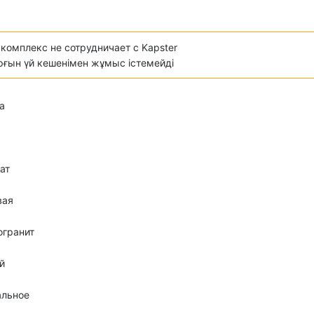
комплекс не сотрудничает с Kapster
ұрғын үй кешенімен жұмыс істемейді
а
ат
вая
огранит
й
альное