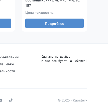
7
Бостандыкский р-н, мкр. Мирас,
мкр Т
157
Цена 
Цена неизвестна
Подробнее
объявлений
Сделано на драйве
И еще все будет на Бейсике
|
глашение
альности
© 2025 «Kapster»